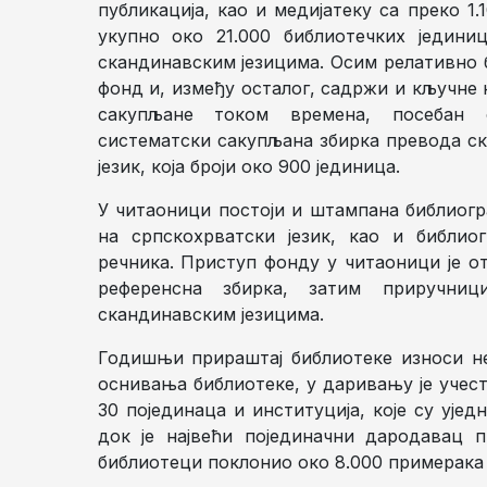
публикација, као и медијатеку са преко 1
укупно око 21.000 библиотечких једини
скандинавским језицима. Осим релативно б
фонд и, између осталог, садржи и кључне
сакупљане током времена, посебан 
систематски сакупљана збирка превода с
језик, која броји око 900 јединица.
У читаоници постоји и штампана библиог
на српскохрватски језик, као и библио
речника. Приступ фонду у читаоници је от
референсна збирка, затим приручниц
скандинавским језицима.
Годишњи прираштај библиотеке износи не
оснивања библиотеке, у даривању је учест
30 појединаца и институција, које су ујед
док је највећи појединачни дародавац 
библиотеци поклонио око 8.000 примерака