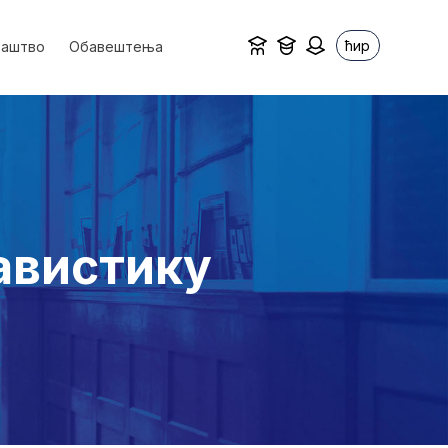
ћир
ваштво
Обавештења
авистику