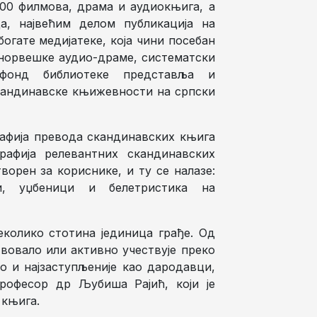
.100 филмова, драма и аудиокњига, а
ца, највећим делом публикација на
огате медијатеке, која чини посебан
 норвешке аудио-драме, систематски
фонд библиотеке представља и
кандинавске књижевности на српски
рафија превода скандинавских књига
графија релевантних скандинавских
ворен за кориснике, и ту се налазе:
и, уџбеници и белетристика на
колико стотина јединица грађе. Од
вовало или активно учествује преко
но и најзаступљеније као дародавци,
професор др Љубиша Рајић, који је
 књига.