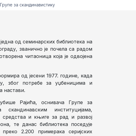
Групе за скандинавистику
 једна од семинарских библиотека на
граду, званично је почела са радом
 отворена читаоница која је одвојена
формира од јесени 1977. године, када
ку, због потребе за уџбеницима и
а настави.
убише Рајића, оснивача Групе за
 скандинавским институцијама,
 средства и књиге за рад и развој
она, те данас библиотека поседује
, преко 2.200 примерака серијских