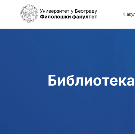
Факу
Библиотека