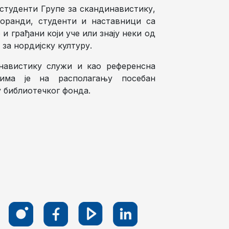
 студенти Групе за скандинавистику,
оранди, студенти и наставници са
и грађани који уче или знају неки од
 за нордијску културу.
инавистику служи и као референсна
цима је на располагању посебан
 библиотечког фонда.