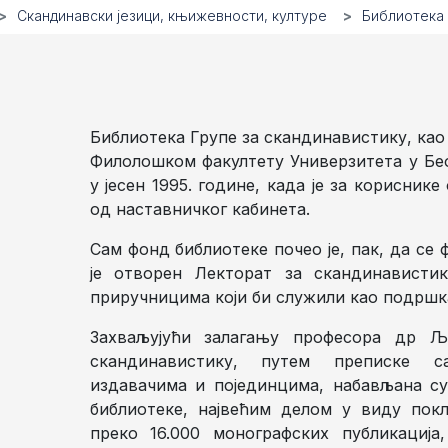
Скандинавски језици, књижевности, културе
Библиотека 
Библиотека Групе за скандинавистику, као
Филолошком факултету Универзитета у Бео
у јесен 1995. године, када је за кориснике
од наставничког кабинета.
Сам фонд библиотеке почео је, пак, да се 
је отворен Лекторат за скандинависти
приручницима који би служили као подршк
Захваљујући залагању професора др Љ
скандинавистику, путем преписке са
издавачима и појединцима, набављана су
библиотеке, највећим делом у виду покл
преко 16.000 монографских публикација