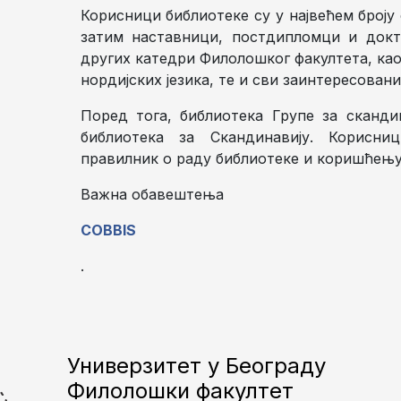
Корисници библиотеке су у највећем броју
затим наставници, постдипломци и докт
других катедри Филолошког факултета, као 
нордијских језика, те и сви заинтересовани
Поред тога, библиотека Групе за сканд
библиотека за Скандинавију. Корисни
правилник о раду библиотеке и коришћењу
Важна обавештења
COBBIS
.
Универзитет у Београду
Филолошки факултет