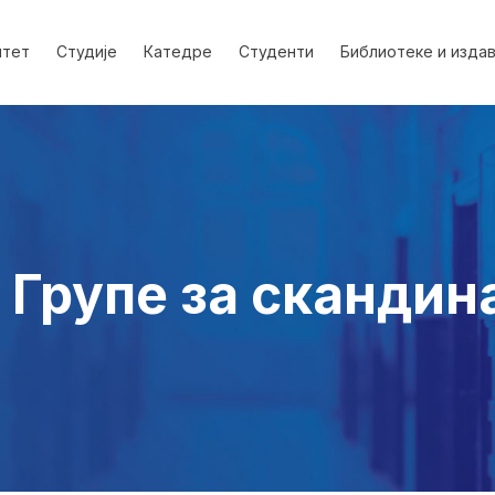
лтет
Студије
Катедре
Студенти
Библиотеке и изда
 Групе за скандин