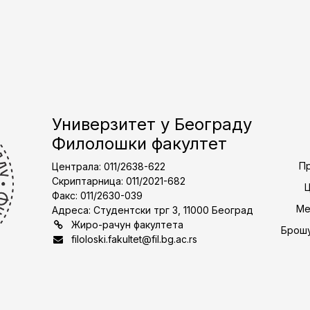
Универзитет у Београду
Филолошки факултет
Пр
Централа: 011/2638-622
Скриптарница: 011/2021-682
Факс: 011/2630-039
Ме
Адреса: Студентски трг 3, 11000 Београд
Жиро-рачун факултета
Брошу
filoloski.fakultet@fil.bg.ac.rs