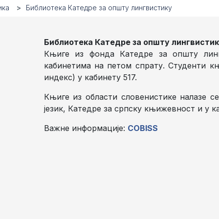
ика
Библиотека Катедре за општу лингвистику
Библиотека Катедре за општу лингвисти
Књиге из фонда Катедре за општу линг
кабинетима на петом спрату. Студенти књ
индекс) у кабинету 517.
Књиге из области словенистике налазе с
језик, Катедре за српску књижевност и у ка
Важне информације:
COBISS