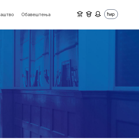
ћир
ваштво
Обавештења
у