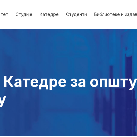
лтет
Студије
Катедре
Студенти
Библиотеке и изда
 Катедре за општ
у