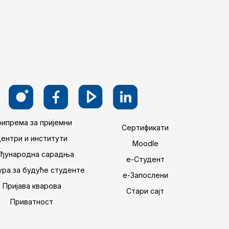
ипрема за пријемни
Сертификати
Центри и институти
Moodle
ђународна сарадња
е-Студент
ра за будуће студенте
е-Запослени
Пријава кварова
Стари сајт
Приватност