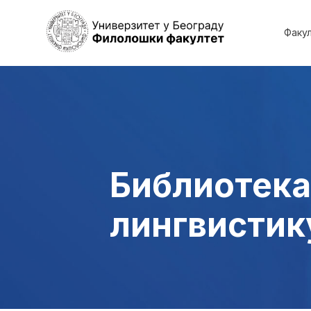
Факу
Библиотека
лингвистик