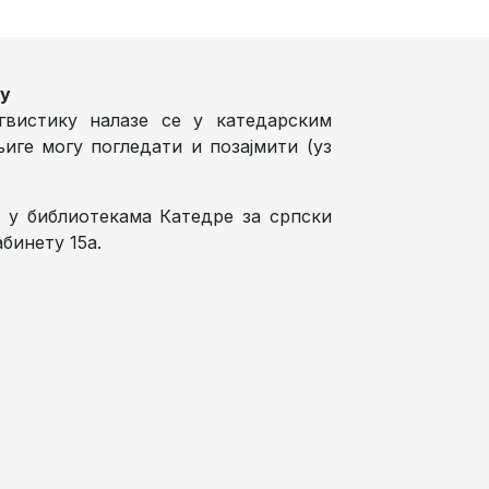
ку
вистику налазе се у катедарским
иге могу погледати и позајмити (уз
е у библиотекама Катедре за српски
бинету 15а.