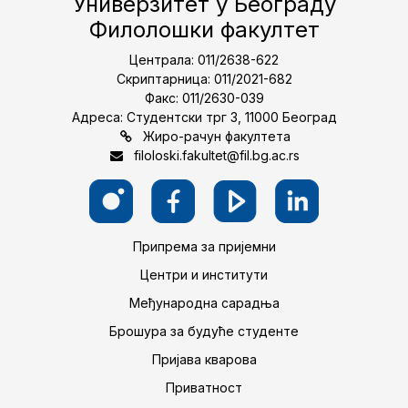
Универзитет у Београду
Филолошки факултет
Централа: 011/2638-622
Скриптарница: 011/2021-682
Факс: 011/2630-039
Адреса: Студентски трг 3, 11000 Београд
Жиро-рачун факултета
filoloski.fakultet@fil.bg.ac.rs
Припрема за пријемни
Центри и институти
Међународна сарадња
Брошура за будуће студенте
Пријава кварова
Приватност