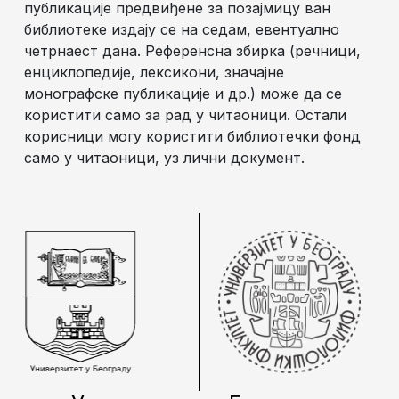
публикације предвиђене за позајмицу ван
библиотеке издају се на седам, евентуално
четрнаест дана. Референсна збирка (речници,
енциклопедије, лексикони, значајне
монографске публикације и др.) може да се
користити само за рад у читаоници. Остали
корисници могу користити библиотечки фонд
само у читаоници, уз лични документ.