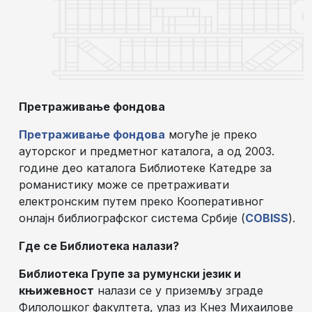
Претраживање фондова
Претраживање фондова
могуће је преко
ауторског и предметног каталога, а од 2003.
године део каталога Библиотеке Катедре за
романистику може се претраживати
електронским путем преко Кооперативног
онлајн библиографског система Србије (
COBISS
).
Где се Библиотека налази?
Библиотека Групе за румунски језик и
књижевност
налази се у приземљу зграде
Филолошког факултета, улаз из Кнез Михаилове