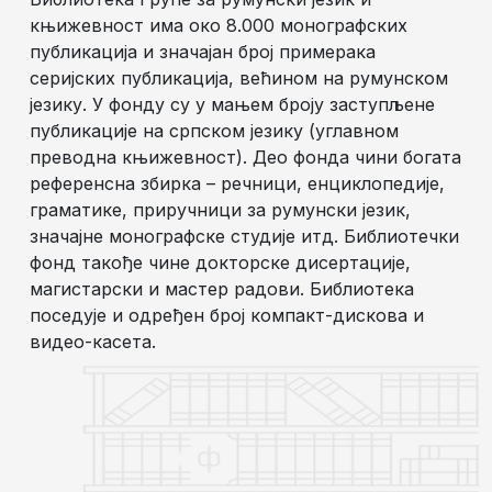
књижевност има око 8.000 монографских
публикација и значајан број примерака
серијских публикација, већином на румунском
језику. У фонду су у мањем броју заступљене
публикације на српском језику (углавном
преводна књижевност). Део фонда чини богата
референсна збирка – речници, енциклопедије,
граматике, приручници за румунски језик,
значајне монографске студије итд. Библиотечки
фонд такође чине докторске дисертације,
магистарски и мастер радови. Библиотека
поседује и одређен број компакт-дискова и
видео-касета.