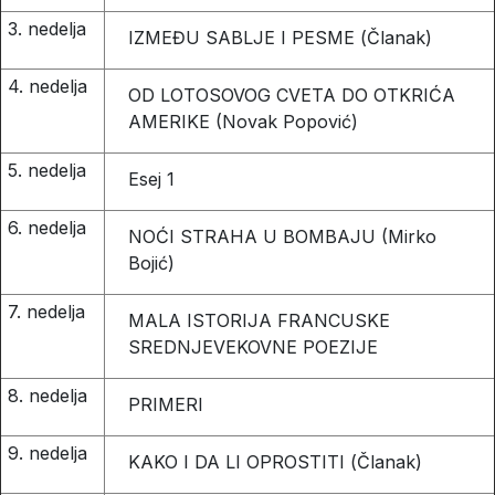
3. nedelja
IZMEĐU SABLJE I PESME (Članak)
4. nedelja
OD LOTOSOVOG CVETA DO OTKRIĆA
AMERIKE (Novak Popović)
5. nedelja
Esej 1
6. nedelja
NOĆI STRAHA U BOMBAJU (Mirko
Bojić)
7. nedelja
MALA ISTORIJA FRANCUSKE
SREDNJEVEKOVNE POEZIJE
8. nedelja
PRIMERI
9. nedelja
KAKO I DA LI OPROSTITI (Članak)