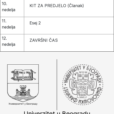
10.
KIT ZA PREDJELO (Članak)
nedelja
11.
Esej 2
nedelja
12.
ZAVRŠNI ČAS
nedelja
Univerzitet u Beogradu