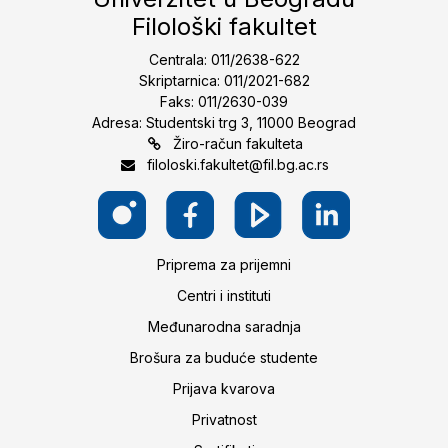
Filološki fakultet
Centrala: 011/2638-622
Skriptarnica: 011/2021-682
Faks: 011/2630-039
Adresa: Studentski trg 3, 11000 Beograd
Žiro-račun fakulteta
filoloski.fakultet@fil.bg.ac.rs
Priprema za prijemni
Centri i instituti
Međunarodna saradnja
Brošura za buduće studente
Prijava kvarova
Privatnost