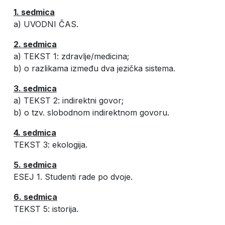
1
.
sedmica
a) UVODNI ČAS.
2. sedmica
a) TEKST 1: zdravlje/medicina;
b) o razlikama između dva jezička sistema.
3
.
sedmica
a) TEKST 2: indirektni govor;
b) o tzv. slobodnom indirektnom govoru.
4. sedmica
TEKST 3: ekologija.
5.
sedmica
ESEJ 1. Studenti rade po dvoje.
6.
sedmica
TEKST 5: istorija.