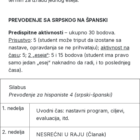
termin za izradu jednog eseja.
PREVOĐENJE SA SRPSKOG NA ŠPANSKI
Predispitne aktivnosti
– ukupno 30 bodova.
Prisustvo
: 5 (student može triput da izostane sa
nastave, opravdanja se ne prihvataju);
aktivnost na
času
: 5;
2 „eseja“
: 5 i 15 bodova (student ima pravo
samo jedan „esej“ naknadno da radi, i to poslednjeg
časa).
Silabus
Prevođenje za hispaniste 4 (srpski-španski)
1. nedelja
Uvodni čas: nastavni program, ciljevi,
evaluacija, itd.
2. nedelja
NESREĆNI U RAJU (Članak)