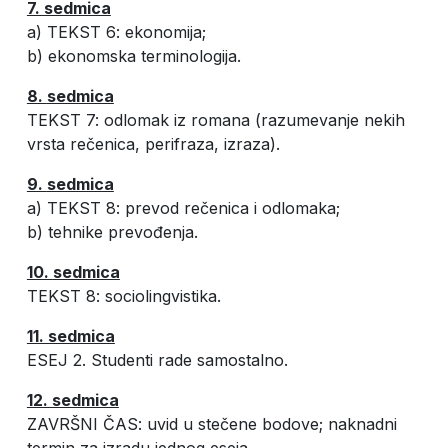
7. sedmica
a) TEKST 6: ekonomija;
b) ekonomska terminologija.
8.
sedmica
TEKST 7: odlomak iz romana (razumevanje nekih
vrsta rečenica, perifraza, izraza).
9.
sedmica
a) TEKST 8: prevod rečenica i odlomaka;
b) tehnike prevođenja.
10.
sedmica
TEKST 8: sociolingvistika.
11. sedmica
ESEJ 2. Studenti rade samostalno.
12. sedmica
ZAVRŠNI ČAS: uvid u stečene bodove; naknadni