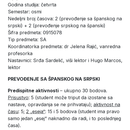
Godina studija: četvrta
Semestar: osmi
Nedeljni broj časova: 2 (prevođenje sa španskog na
srpski) + 2 (prevođenje srpskog na španski)
Šifra predmeta: 0915078
Tip predmeta: SA
Koordinatorka predmeta: dr Jelena Rajić, vanredna
profesorka
Nastavnici: Srđa Sardelić, viši lektor i Hugo Marcos,
lektor
PREVOĐENJE SA ŠPANSKOG NA SRPSKI
Predispitne aktivnosti
– ukupno 30 bodova.
Prisustvo
: 5 (student može triput da izostane sa
nastave, opravdanja se ne prihvataju);
aktivnost na
času
: 5;
2 „eseja“
: 15 i 5 bodova (student ima pravo
samo jedan „esej“ naknadno da radi, i to poslednjeg
časa).