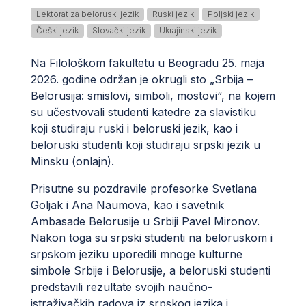
Lektorat za beloruski jezik
Ruski jezik
Poljski jezik
Češki jezik
Slovački jezik
Ukrajinski jezik
Na Filološkom fakultetu u Beogradu 25. maja
2026. godine održan je okrugli sto „Srbija –
Belorusija: smislovi, simboli, mostovi“, na kojem
su učestvovali studenti katedre za slavistiku
koji studiraju ruski i beloruski jezik, kao i
beloruski studenti koji studiraju srpski jezik u
Minsku (onlajn).
Prisutne su pozdravile profesorke Svetlana
Goljak i Ana Naumova, kao i savetnik
Ambasade Belorusije u Srbiji Pavel Mironov.
Nakon toga su srpski studenti na beloruskom i
srpskom jeziku uporedili mnoge kulturne
simbole Srbije i Belorusije, a beloruski studenti
predstavili rezultate svojih naučno-
istraživačkih radova iz srpskog jezika i