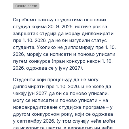
Опште вести
Скрећемо пажњу студентима основних
студија којима 30. 9. 2026. истиче рок за
завршетак студија да морају дипломирати
пре 1. 10. 2026. да не би изгубили статус
студента. Уколико не дипломирају пре 1. 10.
2026, морају се исписати и поново уписати
путем конкурса (први конкурс након 1. 10.
2026. одржава се у јуну 2027).
Студенти који процењују да не могу
дипломирати пре 1. 10. 2026. и не желе да
чекају јун 2027. да би се поново уписали,
могу се исписати и поново уписати – на
новоакредитоване студијске програме – у
другом конкурсном року, који се одржава
у септембру 2026. (у том случају неће моћи
да искористе шести, а вероватно ни већи