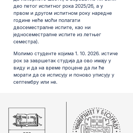
део петог испитног рока 2025/26, а у
првом и другом испитном року наредне
године неће моћи полагати
двосеместралне испите, као ни
једносеместралне испите из летњег
семестра).
Молимо студенте којима 1. 10. 2026. истиче
рок за завршетак студија да ово имају у
виду и да на време процене да ли ће
морати да се исписују и поново уписују у
септембру или не.