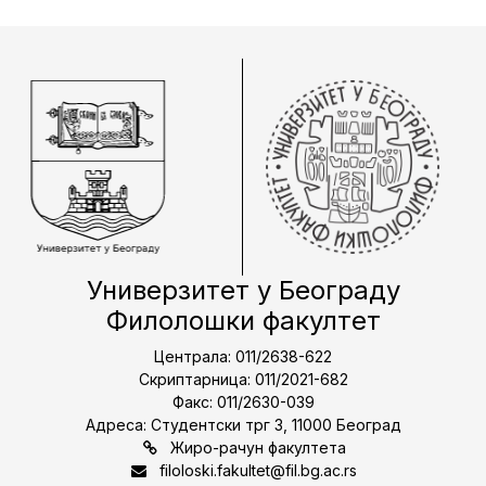
Универзитет у Београду
Филолошки факултет
Централа: 011/2638-622
Скриптарница: 011/2021-682
Факс: 011/2630-039
Адреса: Студентски трг 3, 11000 Београд
Жиро-рачун факултета
filoloski.fakultet@fil.bg.ac.rs