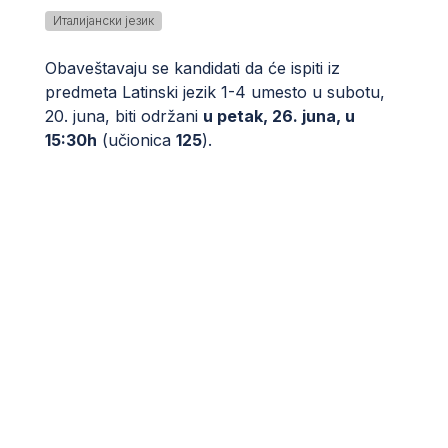
Италијански језик
Obaveštavaju se kandidati da će ispiti iz
predmeta Latinski jezik 1-4 umesto u subotu,
20. juna, biti održani
u petak, 26. juna, u
15:30h
(učionica
125
).