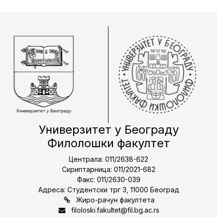
Универзитет у Београду
Филолошки факултет
Централа: 011/2638-622
Скриптарница: 011/2021-682
Факс: 011/2630-039
Адреса: Студентски трг 3, 11000 Београд
Жиро-рачун факултета
filoloski.fakultet@fil.bg.ac.rs