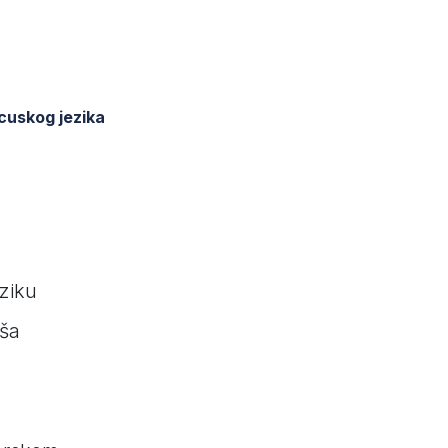
cuskog jezika
eziku
iša