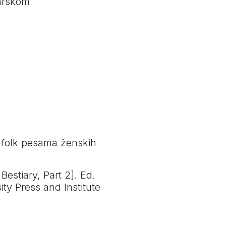
garskom
o-folk pesama ženskih
 Bestiary, Part 2]. Ed.
ty Press and Institute