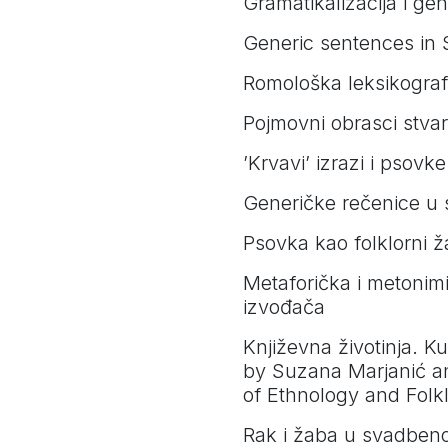
Gramatikalizacija i g
Generic sentences in 
Romološka leksikografij
Pojmovni obrasci stva
’Krvavi’ izrazi i pso
Generičke rečenice u
Psovka kao folklorni 
Metaforička i metonimi
izvođača
Književna životinja. Kul
by Suzana Marjanić and
of Ethnology and Folk
Rak i žaba u svadben