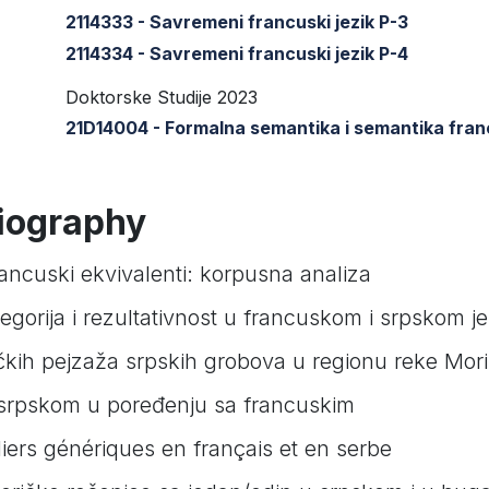
2114333 - Savremeni francuski jezik P-3
2114334 - Savremeni francuski jezik P-4
Doktorske Studije 2023
21D14004 - Formalna semantika i semantika fran
liography
rancuski ekvivalenti: korpusna analiza
gorija i rezultativnost u francuskom i srpskom j
ičkih pejzaža srpskih grobova u regionu reke Mor
 srpskom u poređenju sa francuskim
uliers génériques en français et en serbe