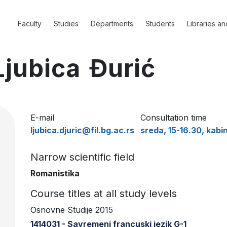
Faculty
Studies
Departments
Students
Libraries an
Ljubica Đurić
E-mail
Consultation time
ljubica.djuric@fil.bg.ac.rs
sreda, 15-16.30, kabi
Narrow scientific field
Romanistika
Course titles at all study levels
Osnovne Studije 2015
1414031 - Savremeni francuski jezik G-1