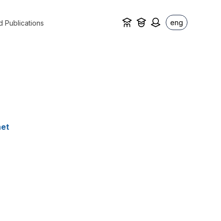
eng
d Publications
net