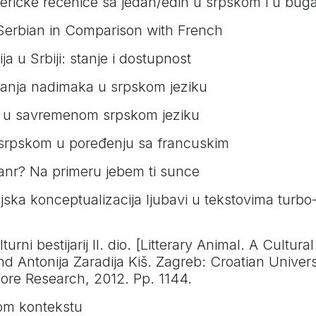
eneričke rečenice sa jedan/edin u srpskom i u bu
Serbian in Comparison with French
a u Srbiji: stanje i dostupnost
ranja nadimaka u srpskom jeziku
vke u savremenom srpskom jeziku
 srpskom u poređenju sa francuskim
žanr? Na primeru jebem ti sunce
jska konceptualizacija ljubavi u tekstovima turb
turni bestijarij II. dio. [Litterary Animal. A Cultural
 Antonija Zaradija Kiš. Zagreb: Croatian Universi
lore Research, 2012. Pp. 1144.
om kontekstu