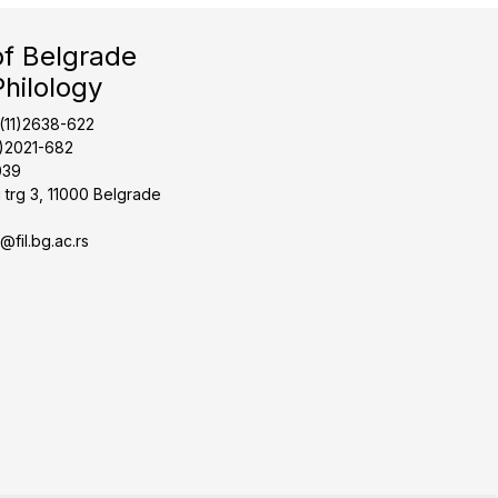
of Belgrade
Philology
1(11)2638-622
1)2021-682
039
 trg 3, 11000 Belgrade
t@fil.bg.ac.rs