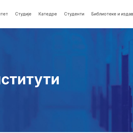
лтет
Студије
Катедре
Студенти
Библиотеке и изда
нститути