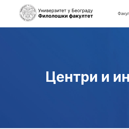
Факу
Центри и и