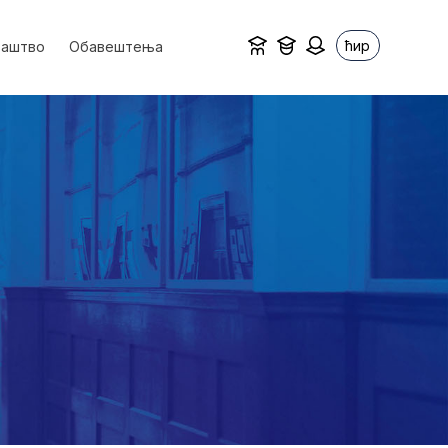
ћир
ваштво
Обавештења