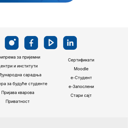
ипрема за пријемни
Сертификати
Центри и институти
Moodle
ђународна сарадња
е-Студент
ра за будуће студенте
е-Запослени
Пријава кварова
Стари сајт
Приватност