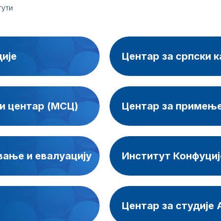
тути
дије
Центар за српски к
и центар (МСЦ)
Центар за примење
вање и евалуацију
Институт Конфуциј
Центар за студије 