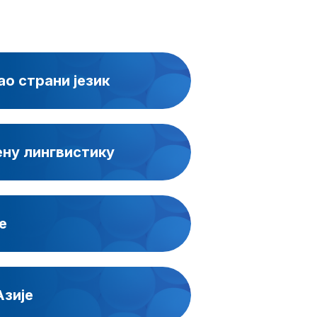
ао страни језик
ну лингвистику
е
Азије