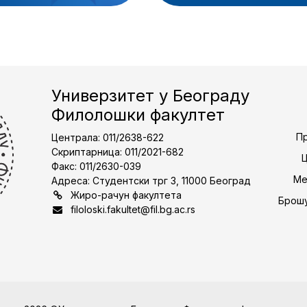
Универзитет у Београду
Филолошки факултет
Пр
Централа: 011/2638-622
Скриптарница: 011/2021-682
Факс: 011/2630-039
Ме
Адреса: Студентски трг 3, 11000 Београд
Жиро-рачун факултета
Брошу
filoloski.fakultet@fil.bg.ac.rs