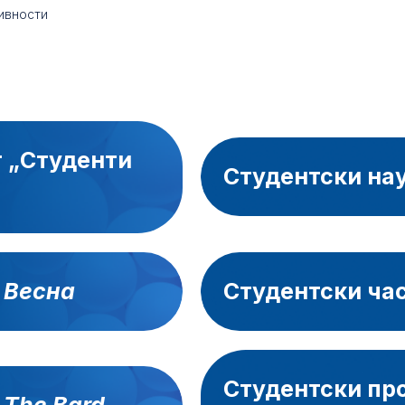
ивности
т „Студенти
Студентски на
с
Весна
Студентски ча
Студентски про