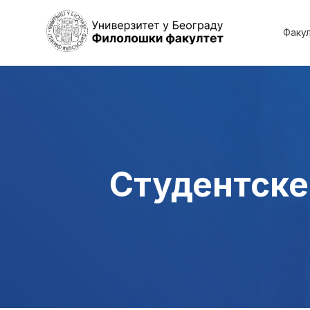
Факу
Студентске