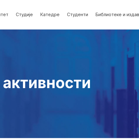
лтет
Студије
Катедре
Студенти
Библиотеке и изда
 активности