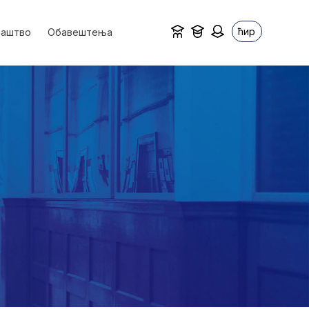
ћир
ваштво
Обавештења