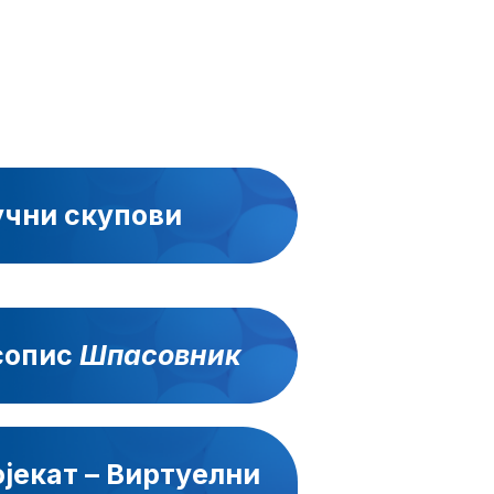
учни скупови
сопис
Шпасовник
јекат – Виртуелни