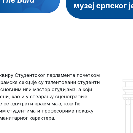
с
The Bard
музеј српског ј
 оквиру Студентског парламента почетком
драмске секције су талентовани студенти
основним или мастер студијама, а који
ени, као и у стварању сценографије.
 се одиграти крајем маја, која ће
лим студентима и професорима покажу
хуманитарног карактера.