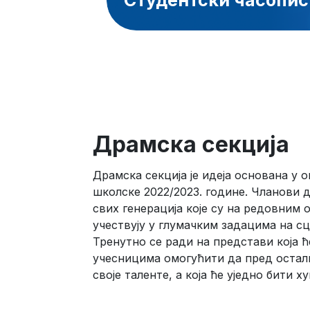
Студентски часопи
Драмска секција
Драмска секција је идеја основана у
школске 2022/2023. године. Чланови 
свих генерација које су на редовним 
учествују у глумачким задацима на сц
Тренутно се ради на представи која ће
учесницима омогућити да пред оста
своје таленте, а која ће уједно бити 