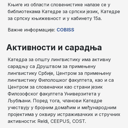
Књиге из области словенистике налазе се у
библиотекама Катедре за српски језик, Катедре
за српску књижевност и у кабинету 15а.
Важне информације:
COBISS
Активности и сарадња
Катедра за општу лингвистику има активну
сарадњу са Друштвом за примењену
лингвистику Србије, Центром за примењену
лингвистику Филолошког факултета, као и са
Центром за словеначки као страни језик
Филозофског факултета Универзитета у
Љубљани. Поред тога, чланови Катедре
учествују у бројним домаћим и међународним
пројектима у оквиру истраживачких и стручних
активности: Reldi, CEEPUS, COST.