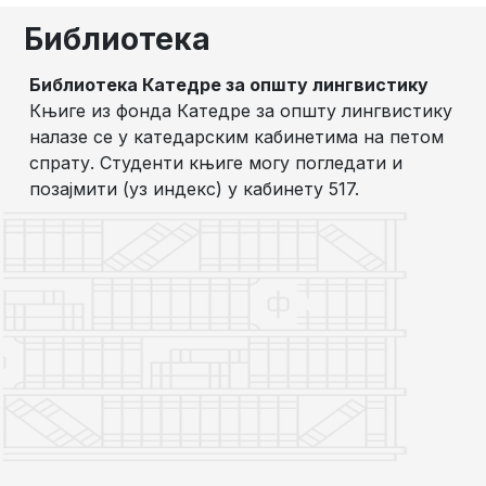
Библиотека
Библиотека Катедре за општу лингвистику
Књиге из фонда Катедре за општу лингвистику
налазе се у катедарским кабинетима на петом
спрату. Студенти књиге могу погледати и
позајмити (уз индекс) у кабинету 517.