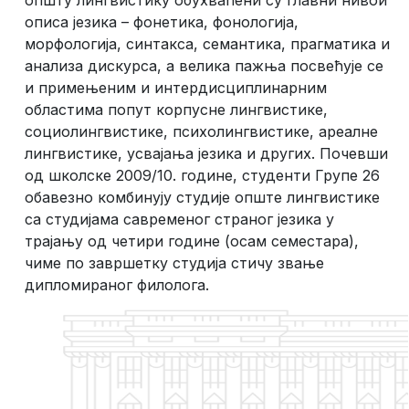
описа језика – фонетика, фонологија,
морфологија, синтакса, семантика, прагматика и
анализа дискурса, а велика пажња посвећује се
и примењеним и интердисциплинарним
областима попут корпусне лингвистике,
социолингвистике, психолингвистике, ареалне
лингвистике, усвајања језика и других. Почевши
од школске 2009/10. године, студенти Групе 26
обавезно комбинују студије опште лингвистике
са студијама савременог страног језика у
трајању од четири године (осам семестара),
чиме по завршетку студија стичу звање
дипломираног филолога.