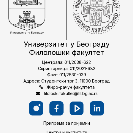
Универзитет у Београду
Филолошки факултет
Централа: 011/2638-622
Скриптарница: 011/2021-682
Факс: 011/2630-039
Адреса: Студентски трг 3, 11000 Београд
Жиро-рачун факултета
filoloski.fakultet@fil.bg.ac.rs
Припрема за пријемни
Центри и институти