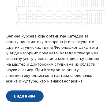
Већина курсева које организује Катедра за
општу лингвистику отворена је и за студенте
других студијских група Филолошког факултета
у виду изборних предмета. Катедра такође има
значајну улогу у настави и менторисању радова
на мастер и докторским студијама из области
науке о језику. При Катедри за општу
лингвистику одвија се и настава словеначког
језика и културе, као и знаковног језика.
Види више