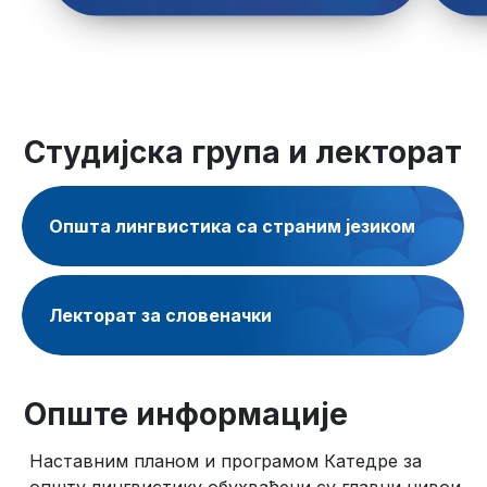
Студијска група и лекторат
Општа лингвистика са страним језиком
Лекторат за словеначки
Опште информације
Наставним планом и програмом Катедре за
општу лингвистику обухваћени су главни нивои