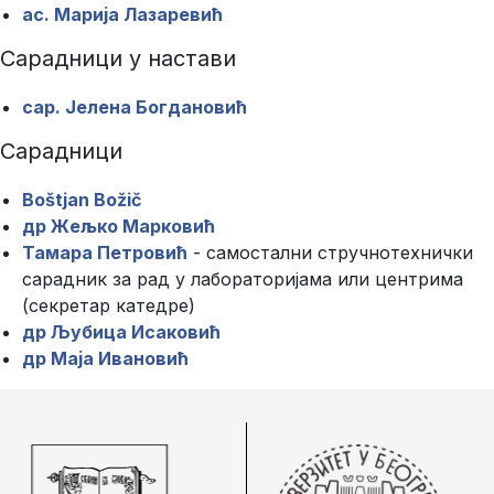
ас. Марија Лазаревић
Сарадници у настави
сар. Јелена Богдановић
Сарадници
Boštjan Božič
др Жељко Марковић
Тамара Петровић
- самостални стручнотехнички
сарадник за рад у лабораторијама или центрима
(секретар катедре)
др Љубица Исаковић
др Маја Ивановић