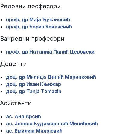
Редовни професори
проф. др Маја Ђукановић
проф. др Борко Ковачевић
Ванредни професори
проф. др Наталија Панић Церовски
Доценти
доц. др Милица Динић Маринковић
доц. др Иван Књижар
доц. др Tanja Tomazin
Асистенти
ас. Ана Арсић
ас. Јелена Будимировић Милићевић
ас. Емилија Милојевић