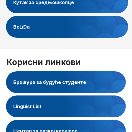
Кутак за средњошколце
BeLiDa
Корисни линкови
Брошура за будуће студенте
Linguist List
Центар за развој каријере