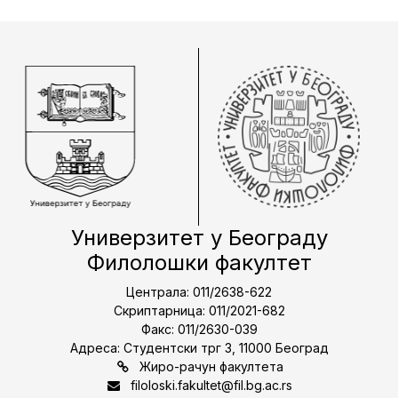
Универзитет у Београду
Филолошки факултет
Централа: 011/2638-622
Скриптарница: 011/2021-682
Факс: 011/2630-039
Адреса: Студентски трг 3, 11000 Београд
Жиро-рачун факултета
filoloski.fakultet@fil.bg.ac.rs