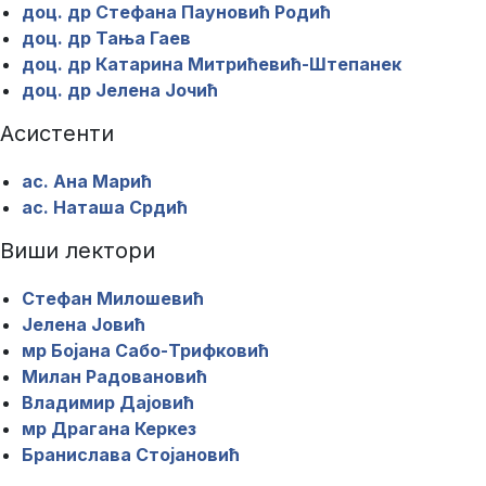
доц. др Стефана Пауновић Родић
доц. др Тања Гаев
доц. др Катарина Митрићевић-Штепанек
доц. др Јелена Јочић
Асистенти
ас. Ана Марић
ас. Наташа Срдић
Виши лектори
Стефан Милошевић
Јелена Јовић
мр Бојана Сабо-Трифковић
Милан Радовановић
Владимир Дајовић
мр Драгана Керкез
Бранислава Стојановић