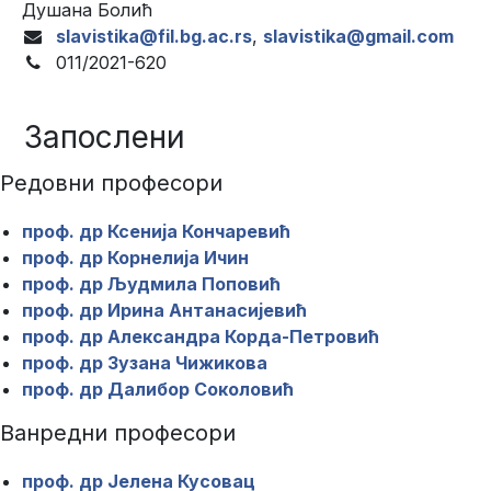
Душана Болић
slavistika@fil.bg.ac.rs
,
slavistika@gmail.com
011/2021-620
Запослени
Редовни професори
проф. др Ксенија Кончаревић
проф. др Корнелија Ичин
проф. др Људмила Поповић
проф. др Ирина Антанасијевић
проф. др Александра Корда-Петровић
проф. др Зузана Чижикова
проф. др Далибор Соколовић
Ванредни професори
проф. др Јелена Кусовац