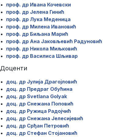
проф. др Ивана Кочевски
проф. др Јелена Гинић
проф. др Лука Меденица
проф. др Милена Ивановић
проф. др Биљана Марић
проф. др Ана Јаковљевић Радуновић
проф. др Никола Миљковић
проф. др Василиса Шљивар
Доценти
доц. др Јулија Драгојловић
доц. др Предраг Обућина
доц. др Svetlana Golyak
доц. др Снежана Поповић
доц. др Ружица Радојчић
доц. др Снежана Јелесијевић
доц. др Срђан Петровић
доц. др Стефан Стојановић