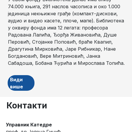
74.000 књига, 291 наслов часописа и око 1.000
јединица некњижне грађе (компакт-дискови,
аудио и видео касете, плоче, мапе). Библиотека
у оквиру фонда има 12 легата: професора
Радована Лалића, Ђорђа Живановића, Душе
Перовић, Стојанке Поповић, браће Квапил,
Драгутина Мирковића, Јаре Рибникар, Нане
Богдановић, Вере Митриновић, Јанка
Сабадоша, Бобана Ћурића и Мирослава Топића.
Види
више
Контакти
Управник Катедре
проф. др Јелена Гинић