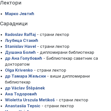
Лектори
Марко Јевтић
Сарадници
Radoslav Raffaj
- страни лектор
Љубица Стакић
Stanislav Havel
- страни лектор
Душана Болић
- дипломирани библиотекар
др Ана Голубовић
- Библиотекар саветник са
докторатом
Olga Krivenko
- страни лектор
др Тамара Жељски
- виши дипломирани
библиотекар
др Václav Štěpánek
Ана Тодоровић
Wioletta Urszula Metikoš
- страни лектор
Anastasiia Tepsic
- страни лектор