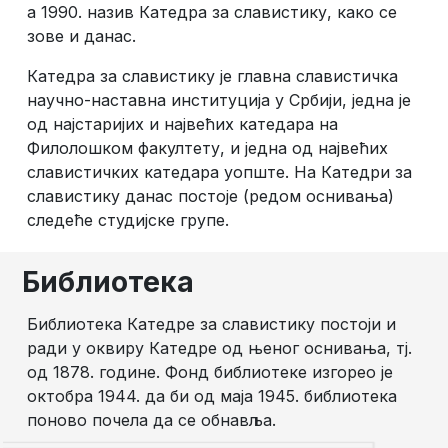
а 1990. назив Катедра за славистику, како се
зове и данас.
Катедра за славистику је главна славистичка
научно-наставна институција у Србији, једна је
од најстаријих и највећих катедара на
Филолошком факултету, и једна од највећих
славистичких катедара уопште. На Катедри за
славистику данас постоје (редом оснивања)
следеће студијске групе.
Библиотека
Библиотека Катедре за славистику постоји и
ради у оквиру Катедре од њеног оснивања, тј.
од 1878. године. Фонд библиотеке изгорео је
октобра 1944. да би од маја 1945. библиотека
поново почела да се обнавља.