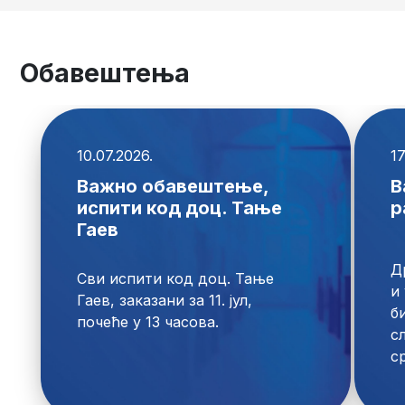
Обавештења
10.07.2026.
17
Важно обавештење,
В
испити код доц. Тање
р
Гаев
Д
Сви испити код доц. Тање 
и 
Гаев, заказани за 11. јул, 
б
с
ср