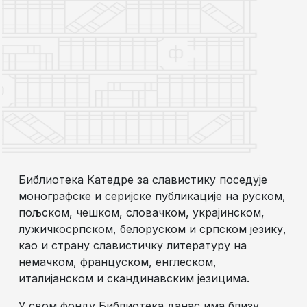
Библиотека Катедре за славистику поседује
монографске и серијске публикације на руском,
пољском, чешком, словачком, украјинском,
лужичкосрпском, белоруском и српском језику,
као и страну славистичку литературу на
немачком, француском, енглеском,
италијанском и скандинавским језицима.
У свом фонду Библиотека данас има близу