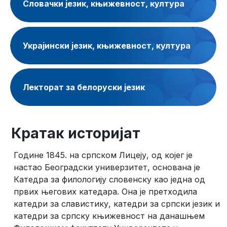
Словачки језик, књижевност, култура
Украјински језик, књижевност, култура
Лекторат за белоруски језик
Кратак историјат
Године 1845. на српском Лицеју, од којег је
настао Београдски универзитет, основана је
Катедра за филологију словенску као једна од
првих његових катедара. Она је претходила
катедри за славистику, катедри за српски језик и
катедри за српску књижевност на данашњем