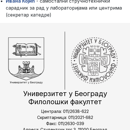
Ивана Којић
- самостални стручнотехнички
сарадник за рад у лабораторијама или центрима
(секретар катедре)
Универзитет у Београду
Филолошки факултет
Централа: 011/2638-622
Скриптарница: 011/2021-682
Факс: 011/2630-039
Адреса: Студентски трг 3, 11000 Београд