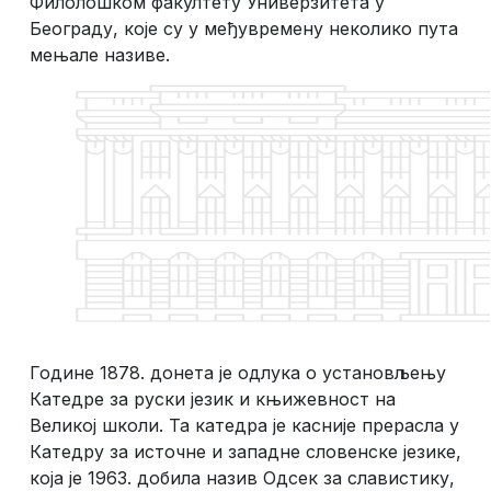
Филолошком факултету Универзитета у
Београду, које су у међувремену неколико пута
мењале називе.
Године 1878. донета је одлука о установљењу
Катедре за руски језик и књижевност на
Великој школи. Та катедра је касније прерасла у
Катедру за источне и западне словенске језике,
која је 1963. добила назив Одсек за славистику,