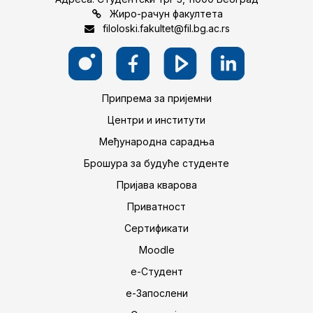
Жиро-рачун факултета
filoloski.fakultet@fil.bg.ac.rs
Припрема за пријемни
Центри и институти
Међународна сарадња
Брошура за будуће студенте
Пријава кварова
Приватност
Сертификати
Moodle
е-Студент
е-Запослени