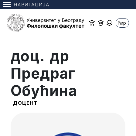
НАВИГАЦИЈА
ћир
доц. др
Предраг
Обућина
ДОЦЕНТ