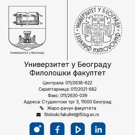
Универзитет у Београду
Филолошки факултет
Централа: 011/2638-622
Скриптарница: 011/2021-682
Факс: 011/2630-039
Адреса: Студентски трг 3, 11000 Београд
Жиро-рачун факултета
filoloski.fakultet@fil.bg.ac.rs