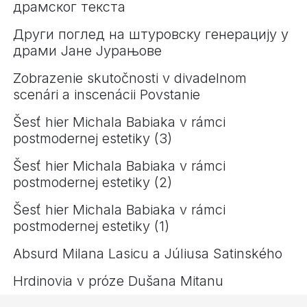
драмског текста
Други поглед на штуровску генерацију у
драми Јане Јурањове
Zobrazenie skutočnosti v divadelnom
scenári a inscenácii Povstanie
Šesť hier Michala Babiaka v rámci
postmodernej estetiky (3)
Šesť hier Michala Babiaka v rámci
postmodernej estetiky (2)
Šesť hier Michala Babiaka v rámci
postmodernej estetiky (1)
Absurd Milana Lasicu a Júliusa Satinského
Hrdinovia v próze Dušana Mitanu