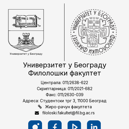
Универзитет у Београду
Филолошки факултет
Централа: 011/2638-622
Скриптарница: 011/2021-682
Факс: 011/2630-039
Адреса: Студентски трг 3, 11000 Београд
Жиро-рачун факултета
filoloski.fakultet@fil.bg.ac.rs