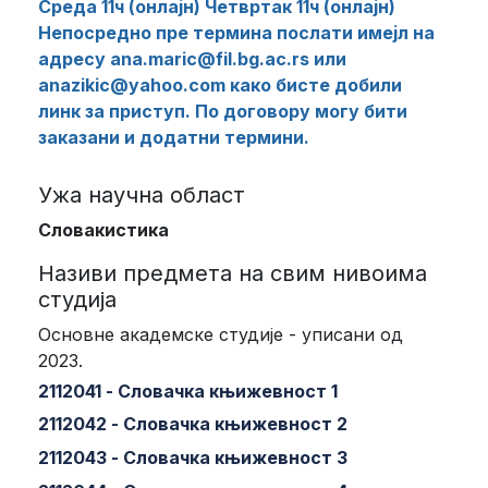
Среда 11ч (онлајн) Четвртак 11ч (онлајн)
Непосредно пре термина послати имејл на
адресу ana.maric@fil.bg.ac.rs или
anazikic@yahoo.com како бисте добили
линк за приступ. По договору могу бити
заказани и додатни термини.
Ужа научна област
Словакистика
Називи предмета на свим нивоима
студија
Основне академске студије - уписани од
2023.
2112041 - Словачка књижевност 1
2112042 - Словачка књижевност 2
2112043 - Словачка књижевност 3