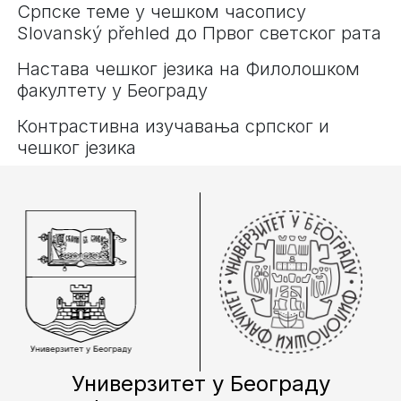
Српске теме у чешком часопису
Slovanský přehled до Првог светског рата
Настава чешког језика на Филолошком
факултету у Београду
Контрастивна изучавања српског и
чешког језика
Универзитет у Београду