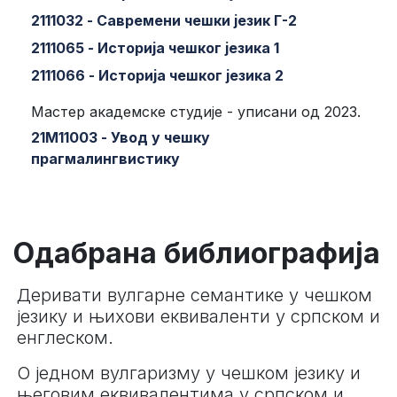
2111032 - Савремени чешки језик Г-2
2111065 - Историја чешког језика 1
2111066 - Историја чешког језика 2
Мастер академске студије - уписани од 2023.
21М11003 - Увод у чешку
прагмалингвистику
Одабрана библиографија
Деривати вулгарне семантике у чешком
језику и њихови еквиваленти у српском и
енглеском.
О једном вулгаризму у чешком језику и
његовим еквивалентима у српском и