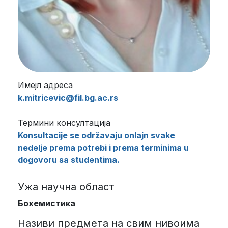
Имејл адреса
k.mitricevic@fil.bg.ac.rs
Термини консултација
Konsultacije se održavaju onlajn svake
nedelje prema potrebi i prema terminima u
dogovoru sa studentima.
Ужа научна област
Бохемистика
Називи предмета на свим нивоима