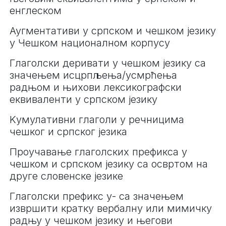
енглеском
Аугментативи у српском и чешком језику
у Чешком националном корпусу
Глаголски деривати у чешком језику са
значењем исцрпљења/усмрћења
радњом и њихови лексикографски
еквиваленти у српском језику
Kумулативни глаголи у речницима
чешког и српског језика
Проучавање глаголских префикса у
чешком и српском језику са освртом на
друге словенске језике
Глаголски префикс у- са значењем
извршити кратку вербалну или мимичку
радњу у чешком језику и његови