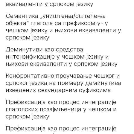
еквиваленти у српском језику
Семантика „уништења/оштећења
објекта“ глагола са префиксом у- у
чешком језику и њихови еквиваленти у
српском језику
Деминутиви као средства
интензификације у чешком језику и
њихови еквиваленти у српском језику
Конфронтативно проучавање чешког и
српског језика на примеру деминутива
изведених секундарним суфиксима
Префиксација као процес интеграције
глаголских позајмљеница у чешком и
српском језику
Префиксација као процес интеграције