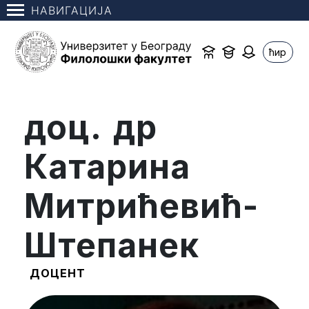
НАВИГАЦИЈА
ћир
доц. др
Катарина
Митрићевић-
Штепанек
ДОЦЕНТ