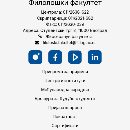
Филолошки факултет
Централа: 011/2638-622
Скриптарница: 011/2021-682
Факс: 011/2630-039
Адреса: Студентски трг 3, 11000 Београд
Жиро-рачун факултета
filoloski.fakultet@fil.bg.ac.rs
Припрема за пријемни
Центри и институти
Међународна сарадња
Брошура за будуће студенте
Пријава кварова
Приватност
Сертификати