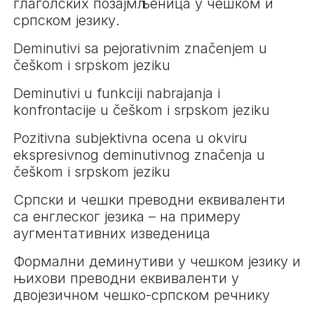
глаголских позајмљеница у чешком и
српском језику.
Deminutivi sa pejorativnim značenjem u
češkom i srpskom jeziku
Deminutivi u funkciji nabrajanja i
konfrontacije u češkom i srpskom jeziku
Pozitivna subjektivna ocena u okviru
ekspresivnog deminutivnog značenja u
češkom i srpskom jeziku
Српски и чешки преводни еквиваленти
са енглеског језика – на примеру
аугментативних изведеница
Формални деминутиви у чешком језику и
њихови преводни еквиваленти у
двојезичном чешко-српском речнику