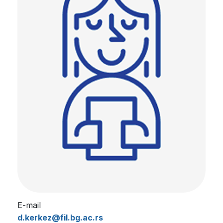
E-mail
d.kerkez@fil.bg.ac.rs