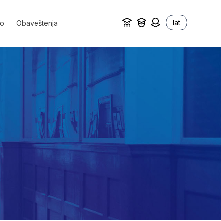
lat
vo
Obaveštenja