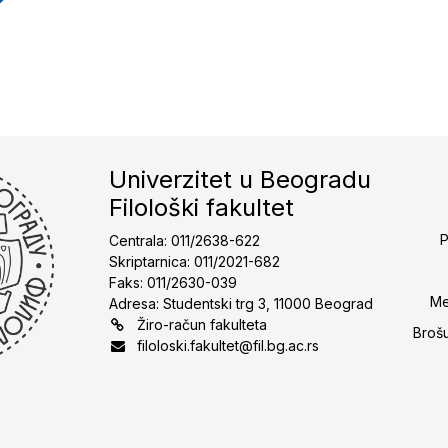
Univerzitet u Beogradu
Filološki fakultet
P
Centrala: 011/2638-622
Skriptarnica: 011/2021-682
Faks: 011/2630-039
Me
Adresa: Studentski trg 3, 11000 Beograd
Žiro-račun fakulteta
Broš
filoloski.fakultet@fil.bg.ac.rs