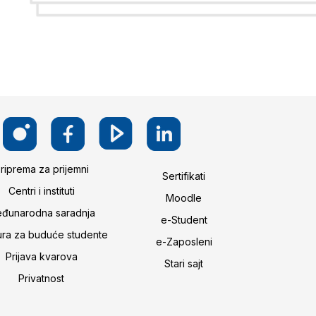
riprema za prijemni
Sertifikati
Centri i instituti
Moodle
đunarodna saradnja
e-Student
ura za buduće studente
e-Zaposleni
Prijava kvarova
Stari sajt
Privatnost