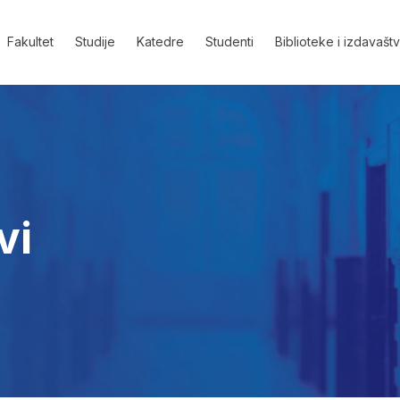
Fakultet
Studije
Katedre
Studenti
Biblioteke i izdavašt
vi