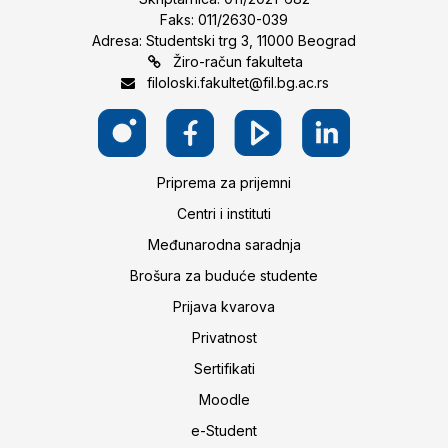
Faks: 011/2630-039
Adresa: Studentski trg 3, 11000 Beograd
Žiro-račun fakulteta
filoloski.fakultet@fil.bg.ac.rs
Priprema za prijemni
Centri i instituti
Međunarodna saradnja
Brošura za buduće studente
Prijava kvarova
Privatnost
Sertifikati
Moodle
e-Student