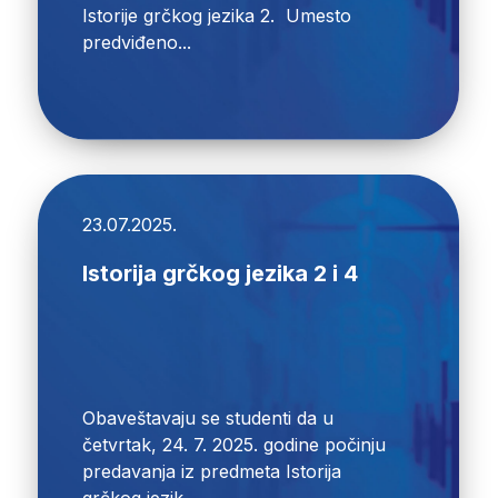
Istorije grčkog jezika 2. Umesto
predviđeno...
23.07.2025.
Istorija grčkog jezika 2 i 4
Obaveštavaju se studenti da u
četvrtak, 24. 7. 2025. godine počinju
predavanja iz predmeta Istorija
grčkog jezik...