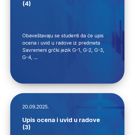
(4)
Obaveštavaju se studenti da će upis
ocena i uvid u radove iz predmeta
Savremeni grčki jezik G-1, G-2, G-3,
G-4, ...
20.09.2025.
Upis ocena i uvid u radove
(3)