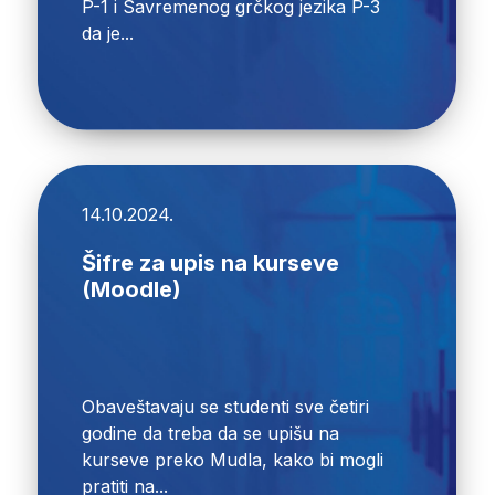
P-1 i Savremenog grčkog jezika P-3
da je...
14.10.2024.
Šifre za upis na kurseve
(Moodle)
Obaveštavaju se studenti sve četiri
godine da treba da se upišu na
kurseve preko Mudla, kako bi mogli
pratiti na...