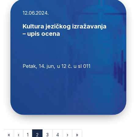
12.06.2024.
Kultura jezičkog izražavanja
– upis ocena
Petak, 14. jun, u 12 č. u sl 011
«
‹
1
2
3
4
›
»