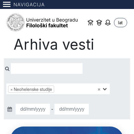
NAVIGACIJA
lat
Arhiva vesti
×
×
Neohelenske studije
-