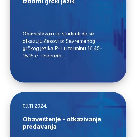
izborni grčki jezik
Obaveštavaju se studenti da se
otkazuju časovi iz Savremenog
grčkog jezika P-1 u terminu 16.45-
18.15 č. i Savrem...
07.11.2024.
Obaveštenje - otkazivanje
predavanja