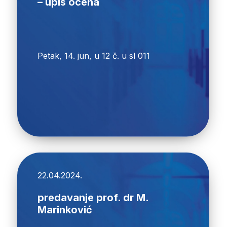
– upis ocena
Petak, 14. jun, u 12 č. u sl 011
22.04.2024.
predavanje prof. dr M.
Marinković