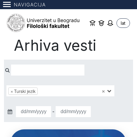
NAVIGACIJA
lat
Arhiva vesti
×
×
Turski jezik
-