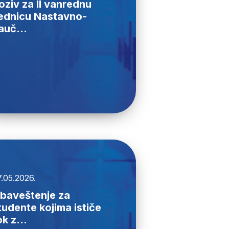
oziv za II vanrednu
ednicu Nastavno-
auč...
.05.2026.
baveštenje za
tudente kojima ističe
ok z...