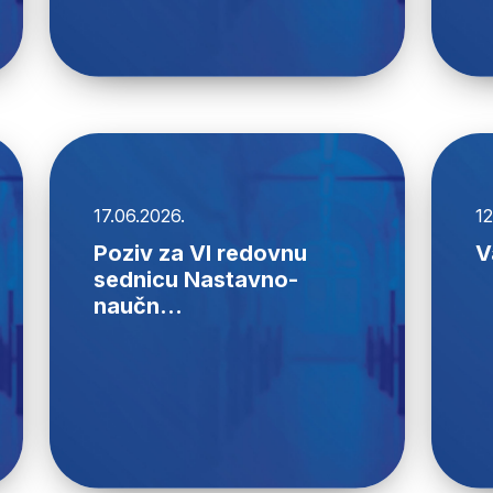
17.06.2026.
12
Poziv za VI redovnu
V
sednicu Nastavno-
naučn...