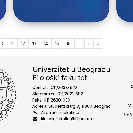
10
11
12
13
14
15
16
...
›
»
Univerzitet u Beogradu
Filološki fakultet
P
Centrala: 011/2638-622
Skriptarnica: 011/2021-682
Faks: 011/2630-039
Me
Adresa: Studentski trg 3, 11000 Beograd
Žiro-račun fakulteta
Broš
filoloski.fakultet@fil.bg.ac.rs