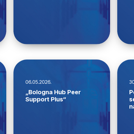
06.05.2026.
30
„Bologna Hub Peer
P
Support Plus“
s
n