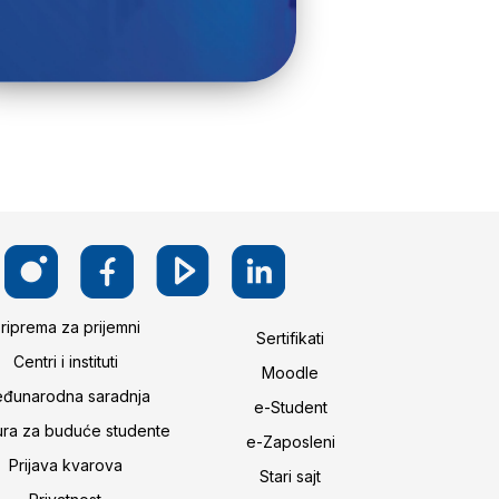
riprema za prijemni
Sertifikati
Centri i instituti
Moodle
đunarodna saradnja
e-Student
ura za buduće studente
e-Zaposleni
Prijava kvarova
Stari sajt