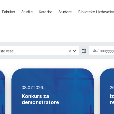
Fakultet
Studije
Katedre
Studenti
Biblioteke i izdavašt
×
šte vesti
08.07.2026.
26
Konkurs za
I
demonstratore
r