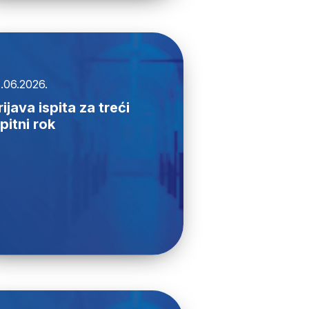
.06.2026.
rijava ispita za treći
spitni rok