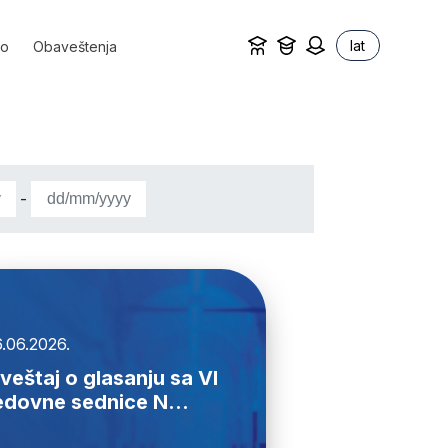
lat
vo
Obaveštenja
-
.06.2026.
zveštaj o glasanju sa VI
edovne sednice N...