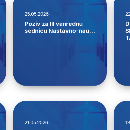
25.05.2026.
22
Poziv za III vanrednu
D
sednicu Nastavno-nau...
S
T
21.05.2026.
18