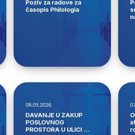
Poziv za radove za
P
časopis Philologia
s
n
08.05.2026.
07
DAVANJE U ZAKUP
O
POSLOVNOG
s
PROSTORA U ULICI ...
r