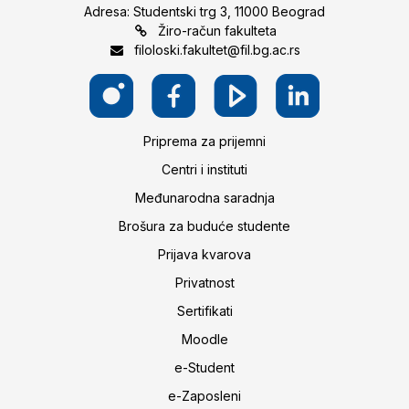
Adresa: Studentski trg 3, 11000 Beograd
Žiro-račun fakulteta
filoloski.fakultet@fil.bg.ac.rs
Priprema za prijemni
Centri i instituti
Međunarodna saradnja
Brošura za buduće studente
Prijava kvarova
Privatnost
Sertifikati
Moodle
e-Student
e-Zaposleni