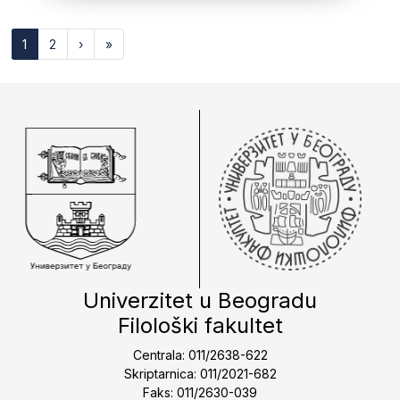
1
2
›
»
Univerzitet u Beogradu
Filološki fakultet
Centrala: 011/2638-622
Skriptarnica: 011/2021-682
Faks: 011/2630-039