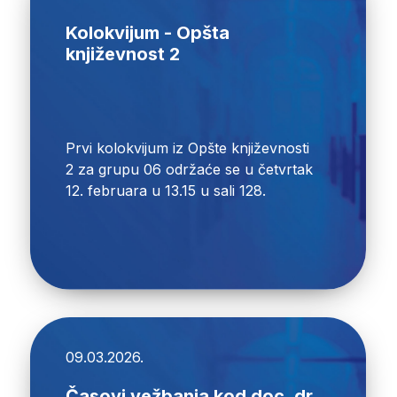
Kolokvijum - Opšta
književnost 2
Prvi kolokvijum iz Opšte književnosti
2 za grupu 06 održaće se u četvrtak
12. februara u 13.15 u sali 128.
09.03.2026.
Časovi vežbanja kod doc. dr