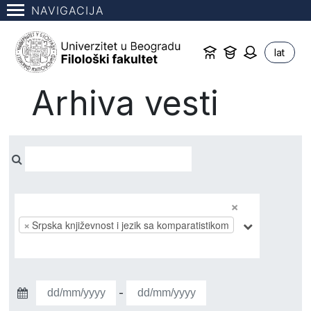
NAVIGACIJA
lat
Arhiva vesti
×
×
Srpska književnost i jezik sa komparatistikom
-