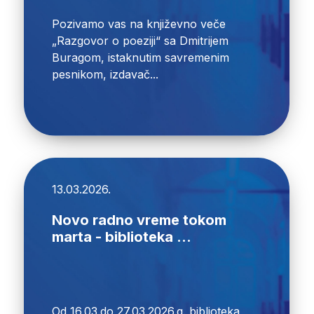
Pozivamo vas na književno veče
„Razgovor o poeziji“ sa Dmitrijem
Buragom, istaknutim savremenim
pesnikom, izdavač...
13.03.2026.
Novo radno vreme tokom
marta - biblioteka ...
Od 16.03.do 27.03.2026.g. biblioteka