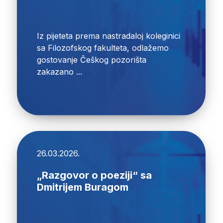
Iz pijeteta prema nastradaloj koleginici
sa Filozofskog fakulteta, odlažemo
gostovanje Češkog pozorišta
zakazano ...
26.03.2026.
„Razgovor o poeziji“ sa
Dmitrijem Buragom