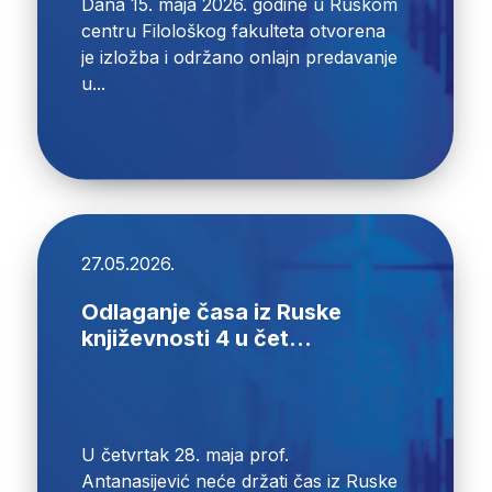
Dana 15. maja 2026. godine u Ruskom
centru Filološkog fakulteta otvorena
je izložba i održano onlajn predavanje
u...
27.05.2026.
Odlaganje časa iz Ruske
književnosti 4 u čet...
U četvrtak 28. maja prof.
Antanasijević neće držati čas iz Ruske