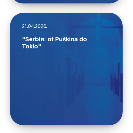
21.04.2026.
"Serbiя: ot Puškina do
Tokio"