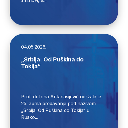
04.05.2026.
„Srbija: Od Puškina do
Tokija“
Prof. dr Irina Antanasijević održala je
25. aprila predavanje pod nazivom
„Srbija: Od Puškina do Tokija“ u
Rusko...