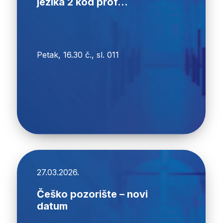
jezika 2 kod prof...
Petak, 16.30 č., sl. 011
27.03.2026.
Češko pozorište – novi
datum