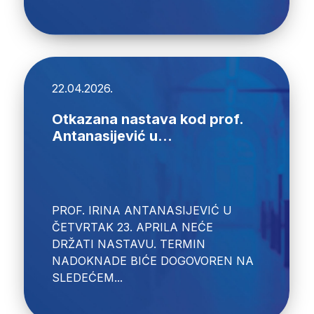
22.04.2026.
Otkazana nastava kod prof.
Antanasijević u...
PROF. IRINA ANTANASIJEVIĆ U
ČETVRTAK 23. APRILA NEĆE
DRŽATI NASTAVU. TERMIN
NADOKNADE BIĆE DOGOVOREN NA
SLEDEĆEM...