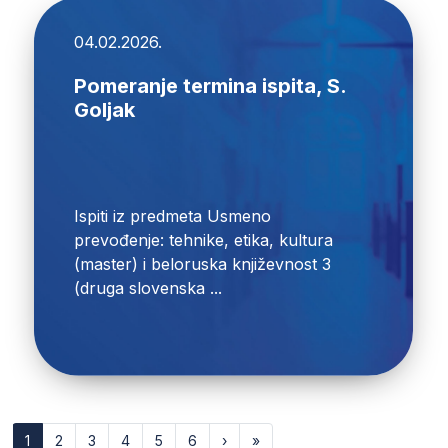
04.02.2026.
Pomeranje termina ispita, S.
Goljak
Ispiti iz predmeta Usmeno
prevođenje: tehnike, etika, kultura
(master) i beloruska književnost 3
(druga slovenska ...
1
2
3
4
5
6
›
»