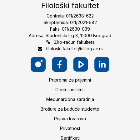
Filološki fakultet
Centrala: 011/2638-622
Skriptarnica: 011/2021-682
Faks: 011/2630-039
Adresa: Studentski trg 3, 11000 Beograd
Žiro-račun fakulteta
filoloski.fakultet@fil.bg.ac.rs
Priprema za prijemni
Centri i instituti
Međunarodna saradnja
Brošura za buduće studente
Prijava kvarova
Privatnost
Sertifikati