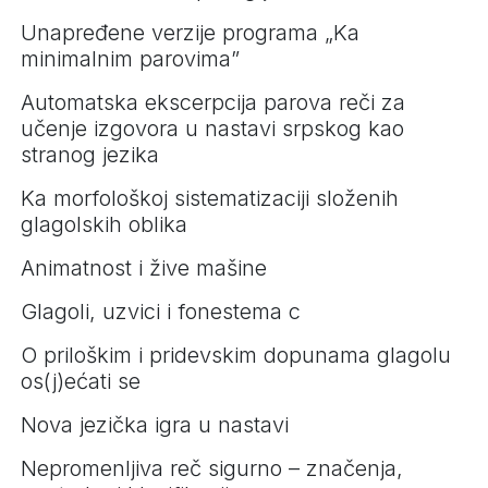
Unapređene verzije programa „Ka
minimalnim parovima”
Automatska ekscerpcija parova reči za
učenje izgovora u nastavi srpskog kao
stranog jezika
Ka morfološkoj sistematizaciji složenih
glagolskih oblika
Animatnost i žive mašine
Glagoli, uzvici i fonestema c
O priloškim i pridevskim dopunama glagolu
os(j)ećati se
Nova jezička igra u nastavi
Nepromenljiva reč sigurno – značenja,