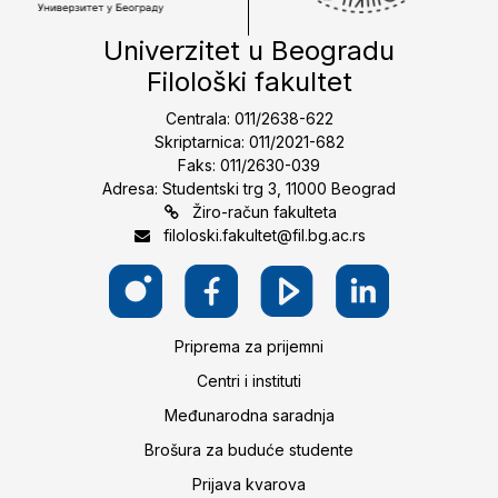
Univerzitet u Beogradu
Filološki fakultet
Centrala: 011/2638-622
Skriptarnica: 011/2021-682
Faks: 011/2630-039
Adresa: Studentski trg 3, 11000 Beograd
Žiro-račun fakulteta
filoloski.fakultet@fil.bg.ac.rs
Priprema za prijemni
Centri i instituti
Međunarodna saradnja
Brošura za buduće studente
Prijava kvarova