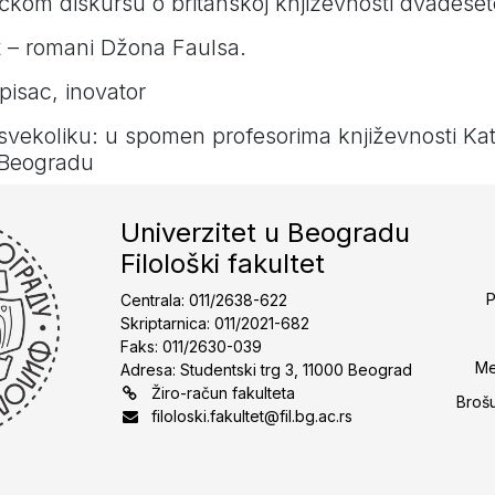
itičkom diskursu o britanskoj književnosti dvadese
mit – romani Džona Faulsa.
pisac, inovator
svekoliku: u spomen profesorima književnosti Kat
u Beogradu
Univerzitet u Beogradu
Filološki fakultet
P
Centrala: 011/2638-622
Skriptarnica: 011/2021-682
Faks: 011/2630-039
Me
Adresa: Studentski trg 3, 11000 Beograd
Žiro-račun fakulteta
Broš
filoloski.fakultet@fil.bg.ac.rs