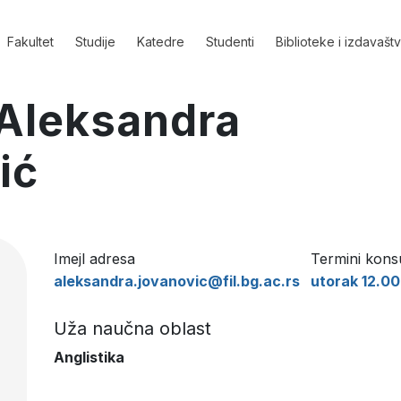
Fakultet
Studije
Katedre
Studenti
Biblioteke i izdavašt
 Aleksandra
ić
Imejl adresa
Termini konsu
aleksandra.jovanovic@fil.bg.ac.rs
utorak 12.00
Uža naučna oblast
Anglistika