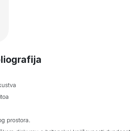
iografija
kustva
itoa
g prostora.