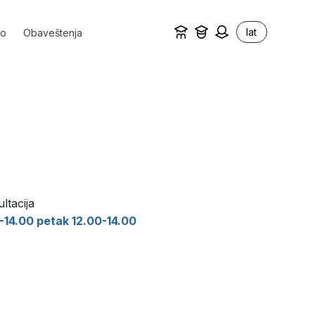
lat
vo
Obaveštenja
ltacija
-14.00 petak 12.00-14.00