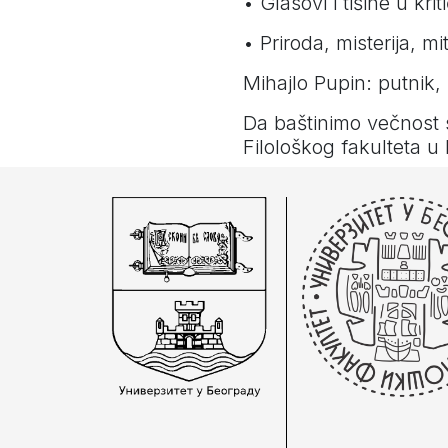
• Glasovi i tišine u kr
• Priroda, misterija, 
Mihajlo Pupin: putnik, 
Da baštinimo večnost 
Filološkog fakulteta 