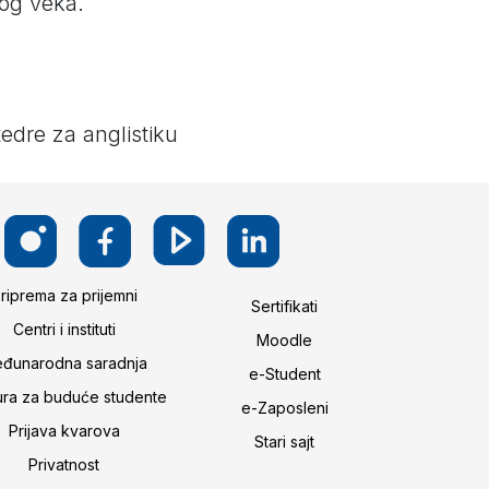
tog veka.
edre za anglistiku
riprema za prijemni
Sertifikati
Centri i instituti
Moodle
đunarodna saradnja
e-Student
ura za buduće studente
e-Zaposleni
Prijava kvarova
Stari sajt
Privatnost