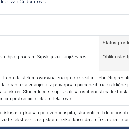
 dr Jovan Čudomirović
Status pred
studijski program Srpski jezik i književnost.
Oblik uslovl
i treba da steknu osnovna znanja o korekturi, tehničkoj redakci
ta znanja sa znanjima iz pravopisa i primene ih na praktične
ju lektori. Studenti će se upoznati sa osobenostima lektorsko
pičnim problemima lekture tekstova.
dslušanog kursa i položenog ispita, studenti će biti osposobl
te vrste tekstova na srpskom jeziku, kao i da stečena znanja