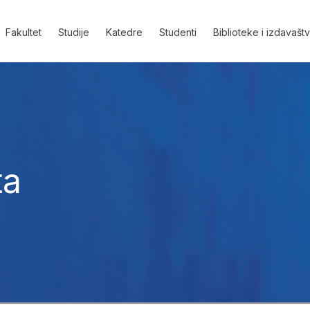
Fakultet
Studije
Katedre
Studenti
Biblioteke i izdavašt
ta