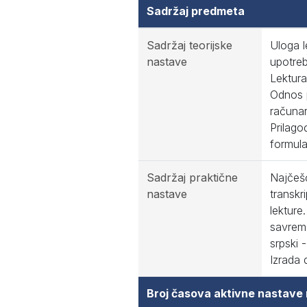
Sadržaj predmeta
Sadržaj teorijske
Uloga l
nastave
upotreb
Lektura
Odnos p
računar
Prilago
formula
Sadržaj praktične
Najčešć
nastave
transkr
lekture
savreme
srpski 
Izrada
Broj časova aktivne nastave