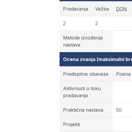
Predavanja
Vežbe
DON
2
2
Metode izvođenja
nastave
Ocena znanja (maksimalni br
Predispitne obaveze
Poena
Aktivnosti u toku
predavanja
Praktična nastava
50
Projekti