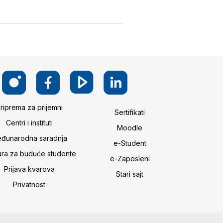
riprema za prijemni
Sertifikati
Centri i instituti
Moodle
đunarodna saradnja
e-Student
ura za buduće studente
e-Zaposleni
Prijava kvarova
Stari sajt
Privatnost