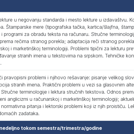
ekture u negovanju standarda i mesto lekture u izdavaštvu. Kor
a. Štamparske mere (tipografska tačka, kartica/šlajfna, štampar
 i programi za obradu teksta na računaru. Stručne terminologije
rema rečima stranog porekla; adaptacija reči stranog porekla
skoj i marketinškoj terminologiji. Problemi tipični za lekturu p
đavanje stranih imena u tekstovima na srpskom. Tehničke konv
.
i pravopisni problemi i njihovo rešavanje: pisanje velikog slo
ipcija stranih imena. Praktični problemi u vezi sa glasovnim alte
. Stručne terminologije i lektura stručnih tekstova. Odnos pre
ni anglicizmi u računarskoj i marketinškoj terminologiji; aktuel
- normativna pitanja i lektorski problemi koji iz njih proističu. 
 domaćih zadataka.
 nedeljno tokom semestra/trimestra/godine