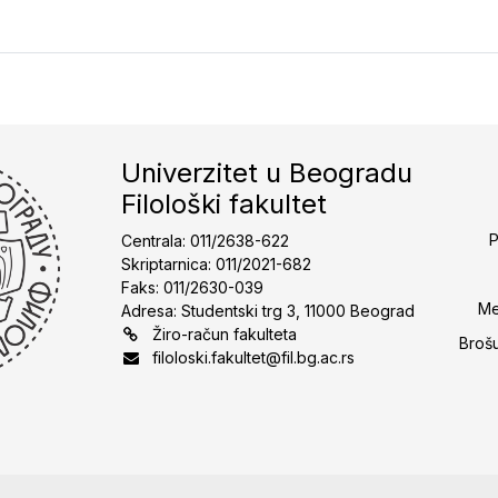
Univerzitet u Beogradu
Filološki fakultet
P
Centrala: 011/2638-622
Skriptarnica: 011/2021-682
Faks: 011/2630-039
Me
Adresa: Studentski trg 3, 11000 Beograd
Žiro-račun fakulteta
Broš
filoloski.fakultet@fil.bg.ac.rs