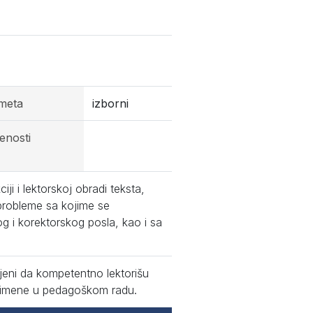
meta
izborni
jenosti
ji i lektorskoj obradi teksta,
 probleme sa kojime se
g i korektorskog posla, kao i sa
jeni da kompetentno lektorišu
 primene u pedagoškom radu.