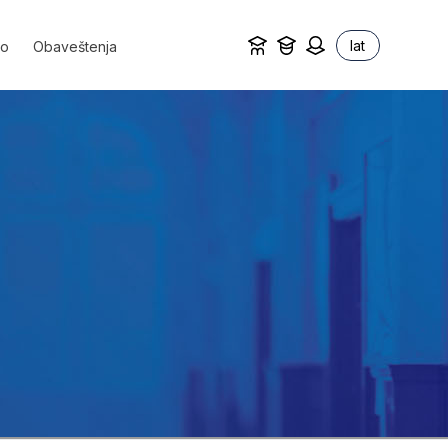
lat
vo
Obaveštenja