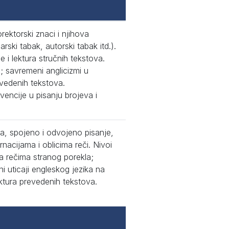
ektorski znaci i njihova
ski tabak, autorski tabak itd.).
 i lektura stručnih tekstova.
; savremeni anglicizmi u
revedenih tekstova.
encije u pisanju brojeva i
va, spojeno i odvojeno pisanje,
rnacijama i oblicima reči. Nivoi
ma rečima stranog porekla;
ni uticaji engleskog jezika na
Lektura prevedenih tekstova.