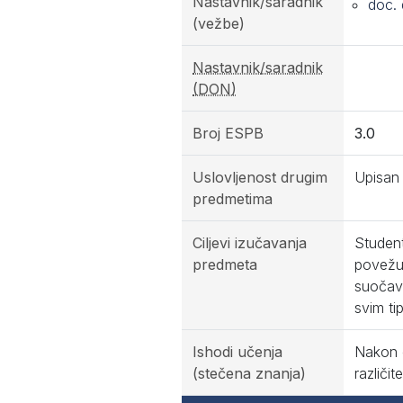
Nastavnik/saradnik
doc.
(vežbe)
Nastavnik/saradnik
(DON)
Broj ESPB
3.0
Uslovljenost drugim
Upisan 
predmetima
Ciljevi izučavanja
Student
predmeta
povežu 
suočava
svim ti
Ishodi učenja
Nakon o
(stečena znanja)
različi