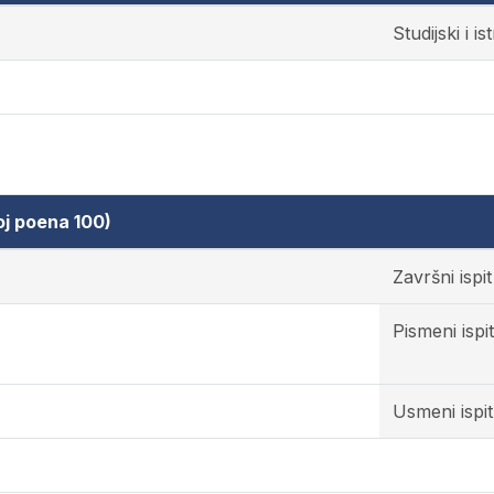
Studijski i i
oj poena 100)
Završni ispit
Pismeni ispit
Usmeni ispit