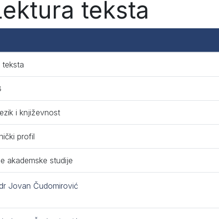
Lektura teksta
 teksta
8
jezik i književnost
ički profil
e akademske studije
 dr Jovan Čudomirović