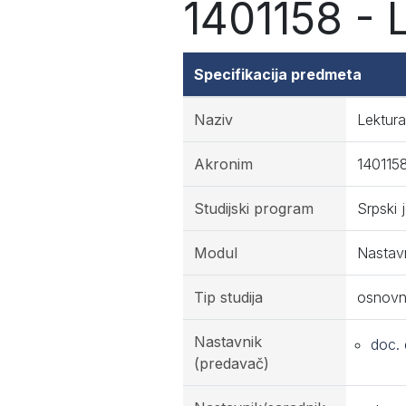
1401158 - 
Specifikacija predmeta
Naziv
Lektura
Akronim
140115
Studijski program
Srpski 
Modul
Nastavn
Tip studija
osnovn
Nastavnik
doc.
(predavač)