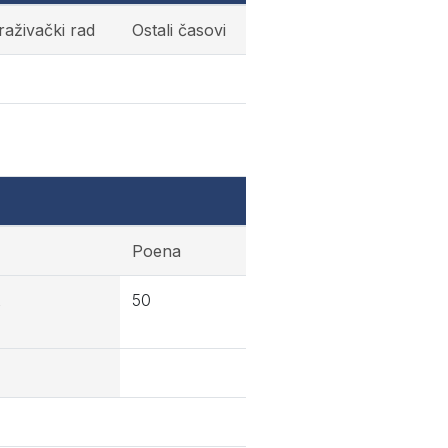
straživački rad
Ostali časovi
Poena
50