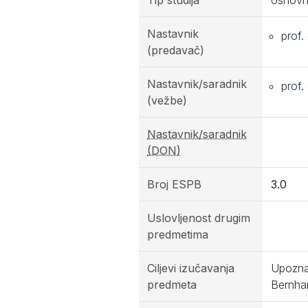
Tip studija
osnovn
Nastavnik
prof.
(predavač)
Nastavnik/saradnik
prof.
(vežbe)
Nastavnik/saradnik
(DON)
Broj ESPB
3.0
Uslovljenost drugim
predmetima
Ciljevi izučavanja
Upoznav
predmeta
Bernhar