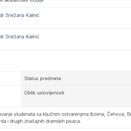
e akademske studije
 dr Snežana Kalinić
 dr Snežana Kalinić
Status predmeta
Oblik uslovljenosti
anje studenata sa ključnim ostvarenjima Ibzena, Čehova, Br
da i drugih značajnih dramskih pisaca.