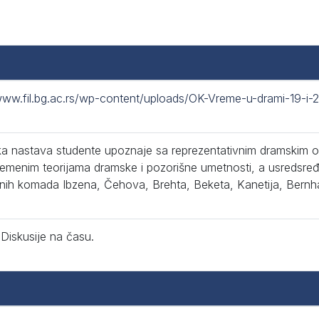
www.fil.bg.ac.rs/wp-content/uploads/OK-Vreme-u-drami-19-i-2
ka nastava studente upoznaje sa reprezentativnim dramskim os
emenim teorijama dramske i pozorišne umetnosti, a usredsre
nih komada Ibzena, Čehova, Brehta, Beketa, Kanetija, Bernha
Diskusije na času.