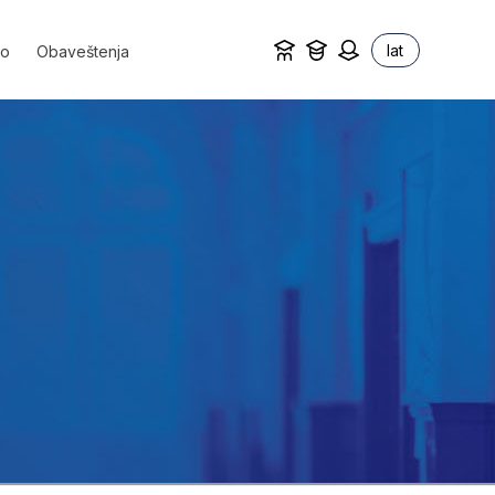
lat
vo
Obaveštenja