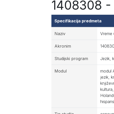
1408308 - 
Specifikacija predmeta
Naziv
Vreme 
Akronim
14083
Studijski program
Jezik, 
Modul
modul A
jezik, 
književ
kultura
Holands
hispans