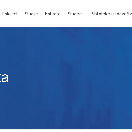
Fakultet
Studije
Katedre
Studenti
Biblioteke i izdavašt
ta