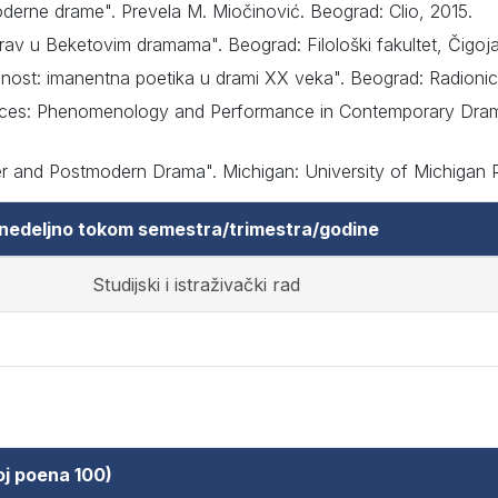
derne drame". Prevela M. Miočinović. Beograd: Clio, 2015.
orav u Beketovim dramama". Beograd: Filološki fakultet, Čigoj
alnost: imanentna poetika u drami XX veka". Beograd: Radioni
paces: Phenomenology and Performance in Contemporary Dram
r and Postmodern Drama". Michigan: University of Michigan 
 nedeljno tokom semestra/trimestra/godine
Studijski i istraživački rad
oj poena 100)