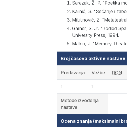
Sarazak, Ž.-P. "Poetika mo
Kalinić, S. "Sećanje i zab
Milutinović, Z. "Metateatr
Garner, S. Jr. "Bodied S
University Press, 1994.
Malkin, J. "Memory-Theate
Broj časova aktivne nastave
Predavanja
Vežbe
DON
1
1
Metode izvođenja
nastave
Ocena znanja (maksimalni br