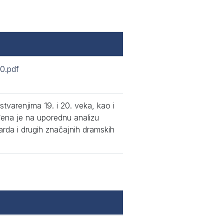
0.pdf
tvarenjima 19. i 20. veka, kao i
đena je na uporednu analizu
rda i drugih značajnih dramskih