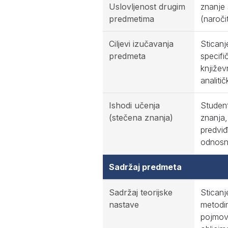
Uslovljenost drugim
znanje 
predmetima
(naroči
Ciljevi izučavanja
Sticanj
predmeta
specifi
književ
analiti
Ishodi učenja
Student
(stečena znanja)
znanja,
predviđ
odnosno
Sadržaj predmeta
Sadržaj teorijske
Sticanj
nastave
metodi
pojmov