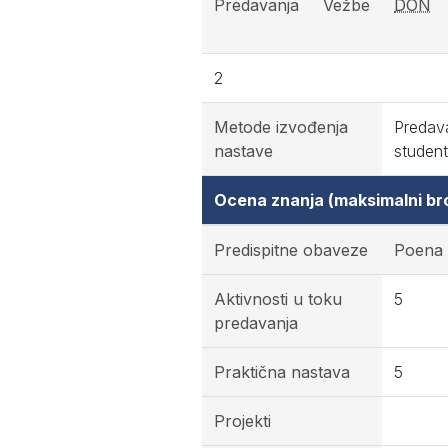
Predavanja
Vežbe
DON
2
Metode izvođenja
Predava
nastave
student
Ocena znanja (maksimalni br
Predispitne obaveze
Poena
Aktivnosti u toku
5
predavanja
Praktična nastava
5
Projekti