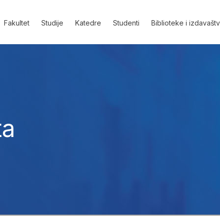
Fakultet
Studije
Katedre
Studenti
Biblioteke i izdavašt
ta