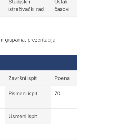
Studijski i
Ostali
istraživački rad
časovi
im grupama, prezentacija
Završni ispit
Poena
Pismeni ispit
70
Usmeni ispit