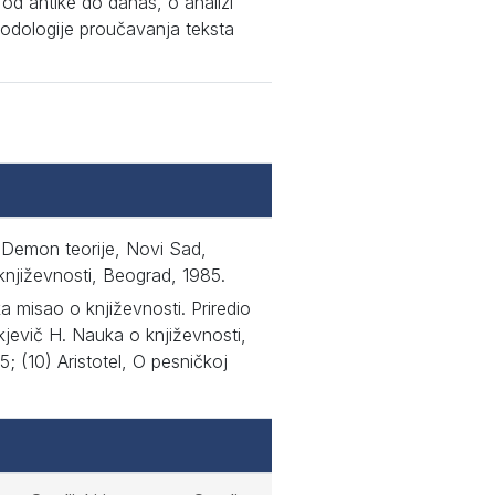
od antike do danas, o analizi
todologije proučavanja teksta
. Demon teorije, Novi Sad,
 književnosti, Beograd, 1985.
a misao o književnosti. Priredio
kjevič H. Nauka o književnosti,
5; (10) Aristotel, O pesničkoj