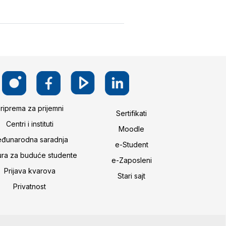
riprema za prijemni
Sertifikati
Centri i instituti
Moodle
đunarodna saradnja
e-Student
ura za buduće studente
e-Zaposleni
Prijava kvarova
Stari sajt
Privatnost