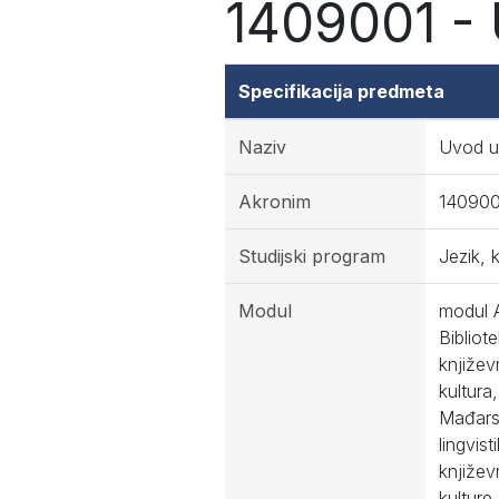
1409001 - 
Specifikacija predmeta
Naziv
Uvod u
Akronim
140900
Studijski program
Jezik, 
Modul
modul A
Bibliot
književ
kultura
Mađarsk
lingvis
književ
kulture