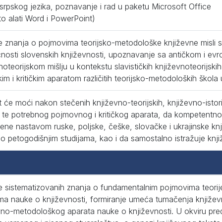
srpskog jezika, poznavanje i rad u paketu Microsoft Office
to alati Word i PowerPoint)
e znanja o pojmovima teorijsko-metodološke književne misli
čnosti slovenskih književnosti, upoznavanje sa antičkom i evr
noteorijskom mišlju u kontekstu slavističkih književnoteorijsk
čkim i kritičkim aparatom različitih teorijsko-metodoloških škol
 će moći nakon stečenih književno-teorijskih, književno-istorij
 te potrebnog pojmovnog i kritičkog aparata, da kompetentno 
ene nastavom ruske, poljske, češke, slovačke i ukrajinske kn
 petogodišnjim studijama, kao i da samostalno istražuje knji
e sistematizovanih znanja o fundamentalnim pojmovima teorij
ma nauke o književnosti, formiranje umeća tumačenja knjiž
no-metodološkog aparata nauke o književnosti. U okviru pred