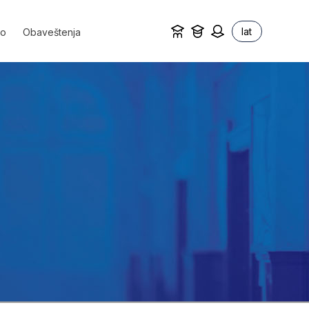
lat
vo
Obaveštenja