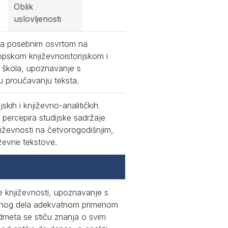
Oblik
uslovljenosti
 sa posebnim osvrtom na
opskom književnoistorijskom i
ih škola, upoznavanje s
a u proučavanju teksta.
skih i književno-analitičkih
percepira studijske sadržaje
jiževnosti na četvorogodišnjim,
ževne tekstove.
e književnosti, upoznavanje s
evnog dela adekvatnom primenom
meta se stiču znanja o svim