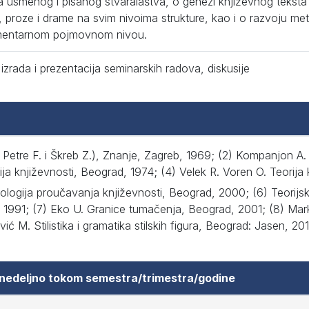
a usmenog i pisanog stvaralaštva, o genezi književnog teksta 
, proze i drame na svim nivoima strukture, kao i o razvoju me
mentarnom pojmovnom nivou.
izrada i prezentacija seminarskih radova, diskusije
. Petre F. i Škreb Z.), Znanje, Zagreb, 1969; (2) Kompanjon A
ija književnosti, Beograd, 1974; (4) Velek R. Voren O. Teorija
ologija proučavanja književnosti, Beograd, 2000; (6) Teorijsk
, 1991; (7) Eko U. Granice tumačenja, Beograd, 2001; (8) Mar
 M. Stilistika i gramatika stilskih figura, Beograd: Jasen, 201
 nedeljno tokom semestra/trimestra/godine