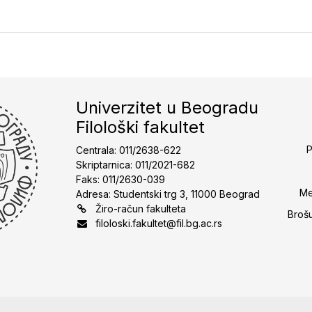
Univerzitet u Beogradu
Filološki fakultet
P
Centrala: 011/2638-622
Skriptarnica: 011/2021-682
Faks: 011/2630-039
Me
Adresa: Studentski trg 3, 11000 Beograd
Žiro-račun fakulteta
Broš
filoloski.fakultet@fil.bg.ac.rs