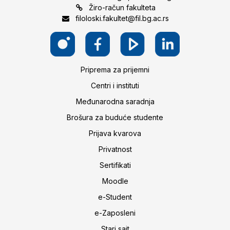
Žiro-račun fakulteta
filoloski.fakultet@fil.bg.ac.rs
Priprema za prijemni
Centri i instituti
Međunarodna saradnja
Brošura za buduće studente
Prijava kvarova
Privatnost
Sertifikati
Moodle
e-Student
e-Zaposleni
Stari sajt