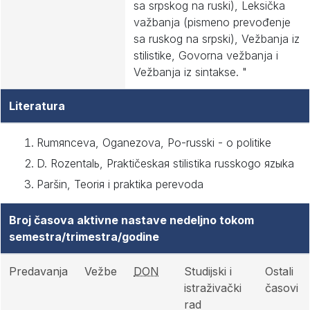
sa srpskog na ruski), Leksička
važbanja (pismeno prevođenje
sa ruskog na srpski), Vežbanja iz
stilistike, Govorna vežbanja i
Vežbanja iz sintakse. "
Literatura
Rumяnceva, Oganezova, Po-russki - o politike
D. Rozentalь, Praktičeskaя stilistika russkogo яzыka
Paršin, Teoriя i praktika perevoda
Broj časova aktivne nastave nedeljno tokom
semestra/trimestra/godine
Predavanja
Vežbe
DON
Studijski i
Ostali
istraživački
časovi
rad