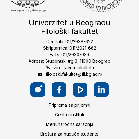
Univerzitet u Beogradu
Filološki fakultet
Centrala: 011/2638-622
Skriptarnica: 011/2021-682
Faks: 011/2630-039
Adresa: Studentski trg 3, 11000 Beograd
Žiro-račun fakulteta
filoloski.fakultet@fil.bg.ac.rs
Priprema za prijemni
Centri i instituti
Međunarodna saradnja
Brošura za buduće studente