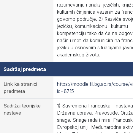
razumevanju i analizi jezičkih, knjiž
kulturnih činjenica vezanih za fran
govorno područje. 2) Razviće svoj
jezičku, komunikacionu i kulturnu
kompetenciju tako da će na odgov
način umeti da komunicira na fra
jeziku u osnovnim situacijama javn
akademskog života.
Sadržaj predmeta
Link ka stranici
https://moodle.fil.bg.ac.rs/course/
predmeta
id=8715
Sadržaj teorijske
1) Savremena Francuska – nastava
nastave
Državna uprava. Pravosuđe. Oruž
snage. Snage reda i mira. Francusk
Evropskoj uniji. Međunarodna aktiv