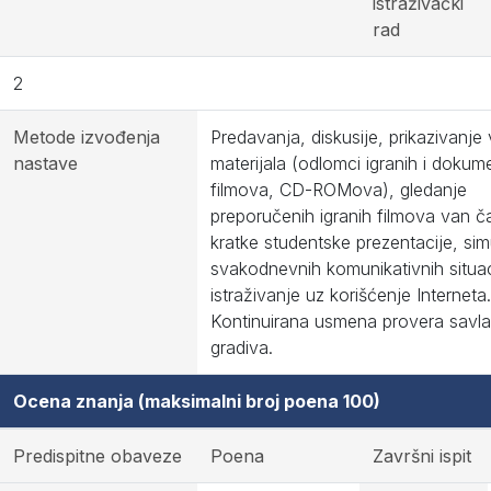
istraživački
rad
2
Metode izvođenja
Predavanja, diskusije, prikazivanje
nastave
materijala (odlomci igranih i dokum
filmova, CD-ROMova), gledanje
preporučenih igranih filmova van č
kratke studentske prezentacije, sim
svakodnevnih komunikativnih situac
istraživanje uz korišćenje Interneta.
Kontinuirana usmena provera savla
gradiva.
Ocena znanja (maksimalni broj poena 100)
Predispitne obaveze
Poena
Završni ispit