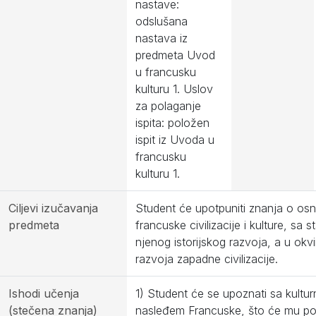
nastave:
odslušana
nastava iz
predmeta Uvod
u francusku
kulturu 1. Uslov
za polaganje
ispita: položen
ispit iz Uvoda u
francusku
kulturu 1.
Ciljevi izučavanja
Student će upotpuniti znanja o o
predmeta
francuske civilizacije i kulture, sa 
njenog istorijskog razvoja, a u okvi
razvoja zapadne civilizacije.
Ishodi učenja
1) Student će se upoznati sa kultur
(stečena znanja)
nasleđem Francuske, što će mu p