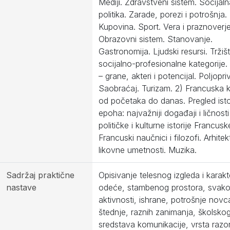
Mediji. Zdravstveni sistem. Socijaln
politika. Zarade, porezi i potrošnja.
Kupovina. Sport. Vera i praznoverje
Obrazovni sistem. Stanovanje.
Gastronomija. Ljudski resursi. Tržišt
socijalno-profesionalne kategorije.
– grane, akteri i potencijal. Poljopri
Saobraćaj. Turizam. 2) Francuska k
od početaka do danas. Pregled istor
epoha: najvažniji događaji i ličnosti
političke i kulturne istorije Francusk
Francuski naučnici i filozofi. Arhitek
likovne umetnosti. Muzika.
Sadržaj praktične
Opisivanje telesnog izgleda i karakt
nastave
odeće, stambenog prostora, svak
aktivnosti, ishrane, potrošnje novca
štednje, raznih zanimanja, školskog
sredstava komunikacije, vrsta raz