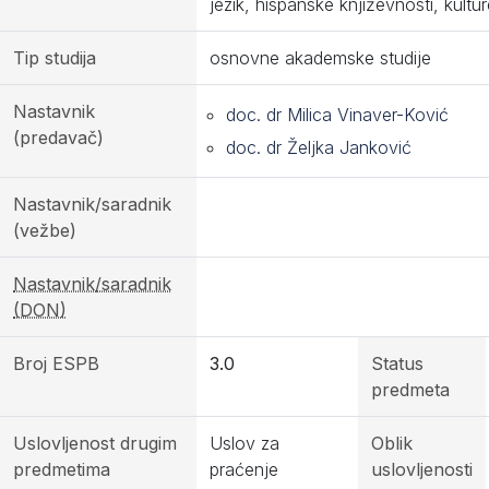
jezik, hispanske književnosti, kultu
Tip studija
osnovne akademske studije
Nastavnik
doc. dr Milica Vinaver-Ković
(predavač)
doc. dr Željka Janković
Nastavnik/saradnik
(vežbe)
Nastavnik/saradnik
(DON)
Broj ESPB
3.0
Status
predmeta
Uslovljenost drugim
Uslov za
Oblik
predmetima
praćenje
uslovljenosti