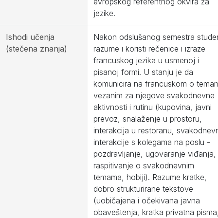
evropskog referentnog okvira za
jezike.
Ishodi učenja
Nakon odslušanog semestra stude
(stečena znanja)
razume i koristi rečenice i izraze
francuskog jezika u usmenoj i
pisanoj formi. U stanju je da
komunicira na francuskom o tema
vezanim za njegove svakodnevne
aktivnosti i rutinu (kupovina, javni
prevoz, snalaženje u prostoru,
interakcija u restoranu, svakodnev
interakcije s kolegama na poslu -
pozdravljanje, ugovaranje viđanja,
raspitivanje o svakodnevnim
temama, hobiji). Razume kratke,
dobro strukturirane tekstove
(uobičajena i očekivana javna
obaveštenja, kratka privatna pisma