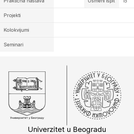
Praktična nastava
Usmeni ispit
15
Projekti
Kolokvijumi
Seminari
Univerzitet u Beogradu