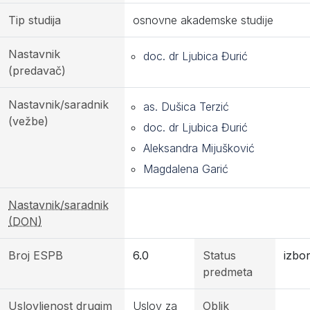
Tip studija
osnovne akademske studije
Nastavnik
doc. dr Ljubica Đurić
(predavač)
Nastavnik/saradnik
as. Dušica Terzić
(vežbe)
doc. dr Ljubica Đurić
Aleksandra Mijušković
Magdalena Garić
Nastavnik/saradnik
(DON)
Broj ESPB
6.0
Status
izbor
predmeta
Uslovljenost drugim
Uslov za
Oblik