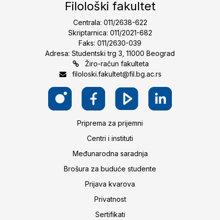
Filološki fakultet
Centrala: 011/2638-622
Skriptarnica: 011/2021-682
Faks: 011/2630-039
Adresa: Studentski trg 3, 11000 Beograd
Žiro-račun fakulteta
filoloski.fakultet@fil.bg.ac.rs
Priprema za prijemni
Centri i instituti
Međunarodna saradnja
Brošura za buduće studente
Prijava kvarova
Privatnost
Sertifikati