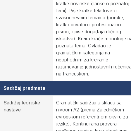
kratke novinske članke o poznatoj
temi). Piše kratke tekstove o
svakodnevnim temama (poruke,
kratko privatno i profesionalno
pismo, opise događaja i ličnog
iskustva). Kreira kraće monologe n
poznatu temu. Ovladao je
gramatičkim kategorijama
neophodnim za kreiranje i
razumevanje jednostavnih rečenic
na francuskom.
Sadržaj predmeta
Sadržaj teorijske
Gramatički sadržaji u skladu sa
nastave
nivoom A2 (prema Zajedničkom
evropskom referentnom okviru za
jezike). Kontinuirana provera
pređenog gradiva kroz obavljanje