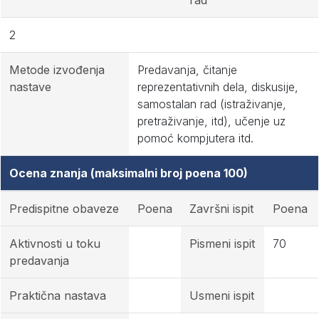
rad
2
Metode izvođenja
Predavanja, čitanje
nastave
reprezentativnih dela, diskusije,
samostalan rad (istraživanje,
pretraživanje, itd), učenje uz
pomoć kompjutera itd.
Ocena znanja (maksimalni broj poena 100)
Predispitne obaveze
Poena
Završni ispit
Poena
Aktivnosti u toku
Pismeni ispit
70
predavanja
Praktična nastava
Usmeni ispit