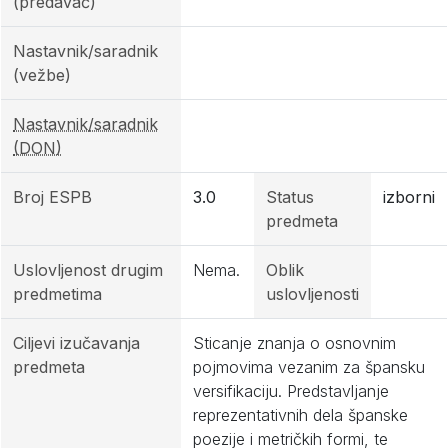
(predavač)
Nastavnik/saradnik
(vežbe)
Nastavnik/saradnik
(DON)
Broj ESPB
3.0
Status
izborni
predmeta
Uslovljenost drugim
Nema.
Oblik
predmetima
uslovljenosti
Ciljevi izučavanja
Sticanje znanja o osnovnim
predmeta
pojmovima vezanim za špansku
versifikaciju. Predstavljanje
reprezentativnih dela španske
poezije i metričkih formi, te