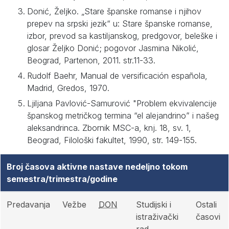
Donić, Željko. „Stare španske romanse i njihov
prepev na srpski jezik“ u: Stare španske romanse,
izbor, prevod sa kastiljanskog, predgovor, beleške i
glosar Željko Donić; pogovor Jasmina Nikolić,
Beograd, Partenon, 2011. str.11-33.
Rudolf Baehr, Manual de versificación española,
Madrid, Gredos, 1970.
Ljiljana Pavlović-Samurović "Problem ekvivalencije
španskog metričkog termina “el alejandrino” i našeg
aleksandrinca. Zbornik MSC-a, knj. 18, sv. 1,
Beograd, Filološki fakultet, 1990, str. 149-155.
Broj časova aktivne nastave nedeljno tokom
semestra/trimestra/godine
Predavanja
Vežbe
DON
Studijski i
Ostali
istraživački
časovi