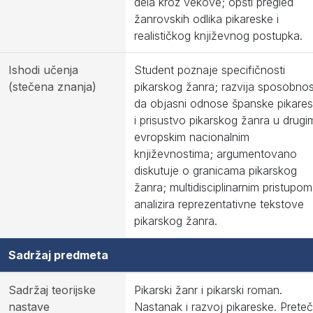
dela kroz vekove; opšti pregled
žanrovskih odlika pikareske i
realističkog književnog postupka.
Ishodi učenja
Student poznaje specifičnosti
(stečena znanja)
pikarskog žanra; razvija sposobnos
da objasni odnose španske pikare
i prisustvo pikarskog žanra u drugi
evropskim nacionalnim
književnostima; argumentovano
diskutuje o granicama pikarskog
žanra; multidisciplinarnim pristupom
analizira reprezentativne tekstove
pikarskog žanra.
Sadržaj predmeta
Sadržaj teorijske
Pikarski žanr i pikarski roman.
nastave
Nastanak i razvoj pikareske. Prete