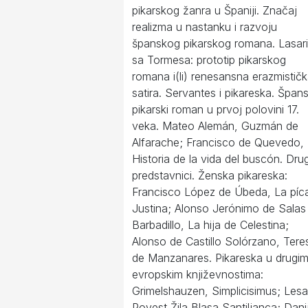
pikarskog žanra u Španiji. Značaj
realizma u nastanku i razvoju
španskog pikarskog romana. Lasari
sa Tormesa: prototip pikarskog
romana i(li) renesansna erazmistič
satira. Servantes i pikareska. Špans
pikarski roman u prvoj polovini 17.
veka. Mateo Alemán, Guzmán de
Alfarache; Francisco de Quevedo,
Historia de la vida del buscón. Drug
predstavnici. Ženska pikareska:
Francisco López de Úbeda, La píc
Justina; Alonso Jerónimo de Salas
Barbadillo, La hija de Celestina;
Alonso de Castillo Solórzano, Tere
de Manzanares. Pikareska u drugi
evropskim književnostima:
Grimelshauzen, Simplicisimus; Lesa
Povest Žila Blasa Santiljanca; Danij