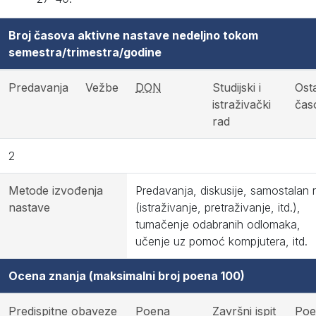
Broj časova aktivne nastave nedeljno tokom
semestra/trimestra/godine
Predavanja
Vežbe
DON
Studijski i
Osta
istraživački
čas
rad
2
Metode izvođenja
Predavanja, diskusije, samostalan 
nastave
(istraživanje, pretraživanje, itd.),
tumačenje odabranih odlomaka,
učenje uz pomoć kompjutera, itd.
Ocena znanja (maksimalni broj poena 100)
Predispitne obaveze
Poena
Završni ispit
Poe