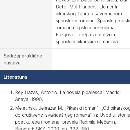
Defo, Mol Flanders. Elementi
pikarskog žanra u savremenom
španskom romanu. Španski pikarsk
romani u srpskim prevodima.
Razgovor o reprezentativnim
španskim pikarskim romanima.
Sadržaj praktične
-
nastave
Literatura
Rey Hazas, Antonio. La novela picaresca, Madrid:
Anaya, 1990.
Meletinski, Jeleazar M. „Pikarski roman", „Od pikarsko
do društveno-svakidašnjeg romana" in: Uvod u istorij
poetiku epa i romana, prevela Radmila Mečanin,
Beograd: SKZ, 2009. pp. 332–380.