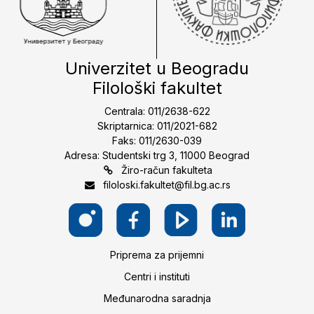
Univerzitet u Beogradu
Filološki fakultet
Centrala: 011/2638-622
Skriptarnica: 011/2021-682
Faks: 011/2630-039
Adresa: Studentski trg 3, 11000 Beograd
Žiro-račun fakulteta
filoloski.fakultet@fil.bg.ac.rs
Priprema za prijemni
Centri i instituti
Međunarodna saradnja