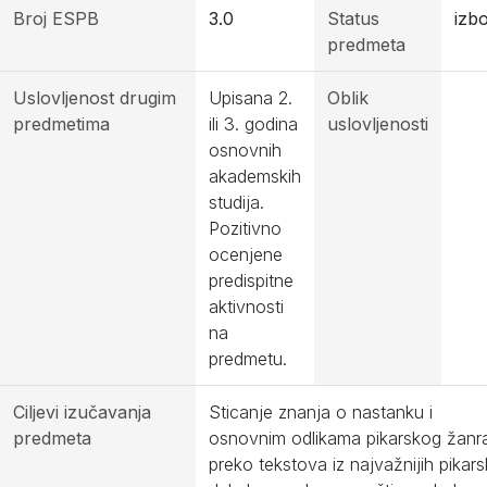
Broj ESPB
3.0
Status
izbo
predmeta
Uslovljenost drugim
Upisana 2.
Oblik
predmetima
ili 3. godina
uslovljenosti
osnovnih
akademskih
studija.
Pozitivno
ocenjene
predispitne
aktivnosti
na
predmetu.
Ciljevi izučavanja
Sticanje znanja o nastanku i
predmeta
osnovnim odlikama pikarskog žanr
preko tekstova iz najvažnijih pikars