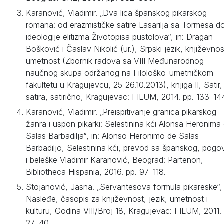
Karanović, Vladimir. „Dva lica španskog pikarskog
romana: od erazmističke satire Lasarilja sa Tormesa d
ideologije elitizma Životopisa pustolova“, in: Dragan
Bošković i Časlav Nikolić (ur.), Srpski jezik, književnos
umetnost (Zbornik radova sa VIII Međunarodnog
naučnog skupa održanog na Filološko-umetničkom
fakultetu u Kragujevcu, 25-26.10.2013), knjiga II, Satir,
satira, satirično, Kragujevac: FILUM, 2014. pp. 133–14
Karanović, Vladimir. „Preispitivanje granica pikarskog
žanra i uspon pikarki: Selestinina kći Alonsa Heronima
Salas Barbadilja“, in: Alonso Heronimo de Salas
Barbadiljo, Selestinina kći, prevod sa španskog, pogo
i beleške Vladimir Karanović, Beograd: Partenon,
Bibliotheca Hispania, 2016. pp. 97‒118.
Stojanović, Jasna. „Servantesova formula pikareske“,
Nasleđe, časopis za književnost, jezik, umetnost i
kulturu, Godina VIII/Broj 18, Kragujevac: FILUM, 2011.
27–40.