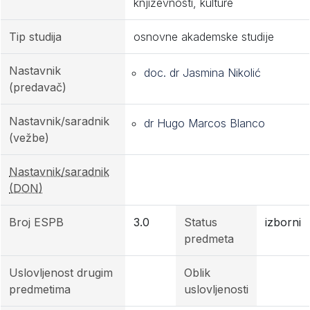
književnosti, kulture
Tip studija
osnovne akademske studije
Nastavnik
doc. dr Jasmina Nikolić
(predavač)
Nastavnik/saradnik
dr Hugo Marcos Blanco
(vežbe)
Nastavnik/saradnik
(DON)
Broj ESPB
3.0
Status
izborni
predmeta
Uslovljenost drugim
Oblik
predmetima
uslovljenosti