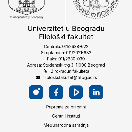
Univerzitet u Beogradu
Filološki fakultet
Centrala: 011/2638-622
Skriptarnica: 011/2021-682
Faks: 011/2630-039
Adresa: Studentski trg 3, 11000 Beograd
Žiro-račun fakulteta
filoloski.fakultet@fil.bg.ac.rs
Priprema za prijemni
Centri i instituti
Međunarodna saradnja