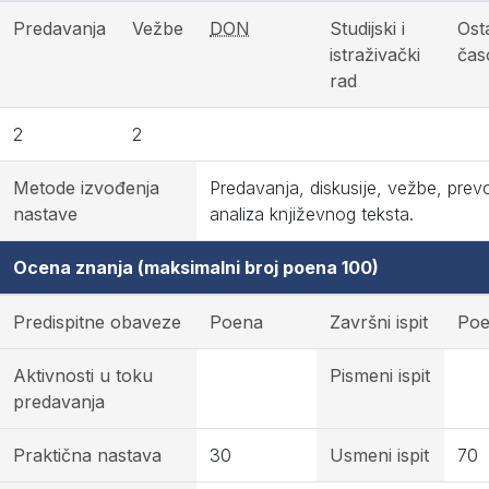
Predavanja
Vežbe
DON
Studijski i
Osta
istraživački
čas
rad
2
2
Metode izvođenja
Predavanja, diskusije, vežbe, prevo
nastave
analiza književnog teksta.
Ocena znanja (maksimalni broj poena 100)
Predispitne obaveze
Poena
Završni ispit
Po
Aktivnosti u toku
Pismeni ispit
predavanja
Praktična nastava
30
Usmeni ispit
70