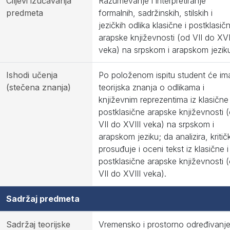
Ciljevi izučavanja
Razumevanje i interpretiranje
predmeta
formalnih, sadržinskih, stilskih i
jezičkih odlika klasične i postklasič
arapske književnosti (od VII do XVI
veka) na srpskom i arapskom jezik
Ishodi učenja
Po položenom ispitu student će ima
(stečena znanja)
teorijska znanja o odlikama i
književnim reprezentima iz klasične 
postklasične arapske književnosti 
VII do XVIII veka) na srpskom i
arapskom jeziku; da analizira, kritičk
prosuđuje i oceni tekst iz klasične i
postklasične arapske književnosti 
VII do XVIII veka).
Sadržaj predmeta
Sadržaj teorijske
Vremensko i prostorno određivanj