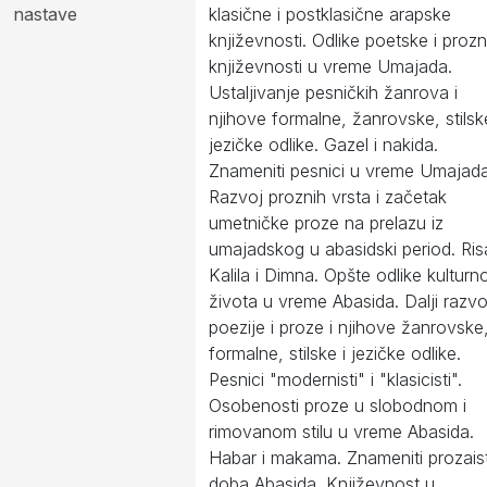
nastave
klasične i postklasične arapske
književnosti. Odlike poetske i proz
književnosti u vreme Umajada.
Ustaljivanje pesničkih žanrova i
njihove formalne, žanrovske, stilske
jezičke odlike. Gazel i nakida.
Znameniti pesnici u vreme Umajada
Razvoj proznih vrsta i začetak
umetničke proze na prelazu iz
umajadskog u abasidski period. Ris
Kalila i Dimna. Opšte odlike kulturn
života u vreme Abasida. Dalji razvo
poezije i proze i njihove žanrovske
formalne, stilske i jezičke odlike.
Pesnici "modernisti" i "klasicisti".
Osobenosti proze u slobodnom i
rimovanom stilu u vreme Abasida.
Habar i makama. Znameniti prozaist
doba Abasida. Književnost u