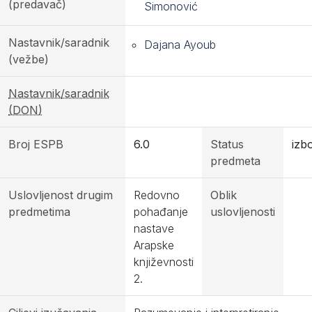
(predavač)
Simonović
Nastavnik/saradnik
Dajana Ayoub
(vežbe)
Nastavnik/saradnik
(DON)
Broj ESPB
6.0
Status
izb
predmeta
Uslovljenost drugim
Redovno
Oblik
predmetima
pohađanje
uslovljenosti
nastave
Arapske
književnosti
2.