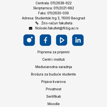
Centrala: 011/2638-622
Skriptarnica: 011/2021-682
Faks: 011/2630-039
Adresa: Studentski trg 3, 11000 Beograd
Žiro-račun fakulteta
filoloski.fakultet@fil.bg.ac.rs
Priprema za prijemni
Centri i instituti
Međunarodna saradnja
Brošura za buduće studente
Prijava kvarova
Privatnost
Sertifikati
Moodle