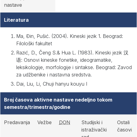
nastave
Literatura
Ma, Đin, Pušić. (2004). Kineski jezik 1. Beograd:
Filološki fakultet
Razić, D., Čeng S.& Hua L. (1983). Kineski jezik 汉
语: Osnovi kineske fonetike, ideogramatike,
leksikologije, morfologije i sintakse. Beograd: Zavod
za udžbenike i nastavna sredstva.
Dai, Liu, Li, Chuji hanyu kouyu I
Broj časova aktivne nastave nedeljno tokom
semestra/trimestra/godine
Predavanja
Vežbe
DON
Studijski i
Ostali
istraživački
časovi