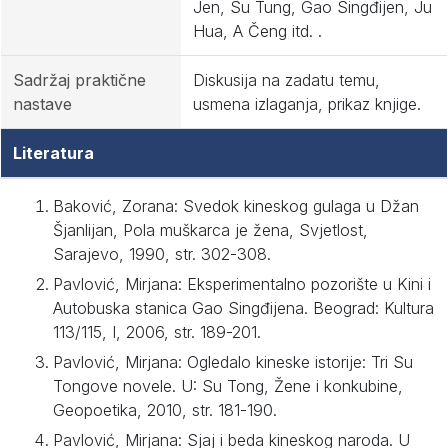
Jen, Su Tung, Gao Singđijen, Ju
Hua, A Čeng itd. .
Sadržaj praktične
Diskusija na zadatu temu,
nastave
usmena izlaganja, prikaz knjige.
Literatura
Baković, Zorana: Svedok kineskog gulaga u Džan
Šjanlijan, Pola muškarca je žena, Svjetlost,
Sarajevo, 1990, str. 302-308.
Pavlović, Mirjana: Eksperimentalno pozorište u Kini i
Autobuska stanica Gao Singđijena. Beograd: Kultura
113/115, I, 2006, str. 189-201.
Pavlović, Mirjana: Ogledalo kineske istorije: Tri Su
Tongove novele. U: Su Tong, Žene i konkubine,
Geopoetika, 2010, str. 181-190.
Pavlović, Mirjana: Sjaj i beda kineskog naroda. U