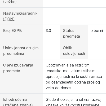
(vežbe)
Nastavnik/saradnik
(DON)
Broj ESPB
3.0
Status
izborni
predmeta
Uslovljenost drugim
Oblik
predmetima
uslovljenosti
Ciljevi izučavanja
Upoznavanje sa različitim
predmeta
tematsko-motivskim i stilskim
opredeljenostima kineskih pisaca
od osamdesetih godina prošlog
veka do danas.
Ishodi učenja
Student opisuje i analizira razvoj
(stečena znanja)
kineske književnosti i književne