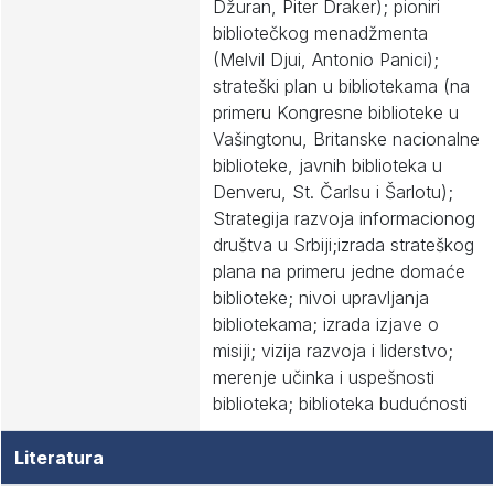
Džuran, Piter Draker); pioniri
bibliotečkog menadžmenta
(Melvil Djui, Antonio Panici);
strateški plan u bibliotekama (na
primeru Kongresne biblioteke u
Vašingtonu, Britanske nacionalne
biblioteke, javnih biblioteka u
Denveru, St. Čarlsu i Šarlotu);
Strategija razvoja informacionog
društva u Srbiji;izrada strateškog
plana na primeru jedne domaće
biblioteke; nivoi upravljanja
bibliotekama; izrada izjave o
misiji; vizija razvoja i liderstvo;
merenje učinka i uspešnosti
biblioteka; biblioteka budućnosti
Literatura