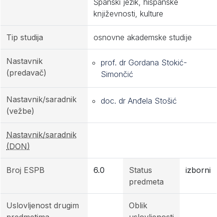
Španski jezik, hispanske
književnosti, kulture
Tip studija
osnovne akademske studije
Nastavnik
prof. dr Gordana Stokić-
(predavač)
Simončić
Nastavnik/saradnik
doc. dr Anđela Stošić
(vežbe)
Nastavnik/saradnik
(DON)
Broj ESPB
6.0
Status
izborni
predmeta
Uslovljenost drugim
Oblik