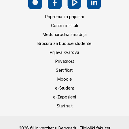
Priprema za prijemni
Centri i instituti
Međunarodna saradnja
Brošura za buduće studente
Prijava kvarova
Privatnost
Sertifikati
Moodle
e-Student
e-Zaposleni
Stari sajt
2026 ©Univerzitet u Beogradu, Filološki fakultet