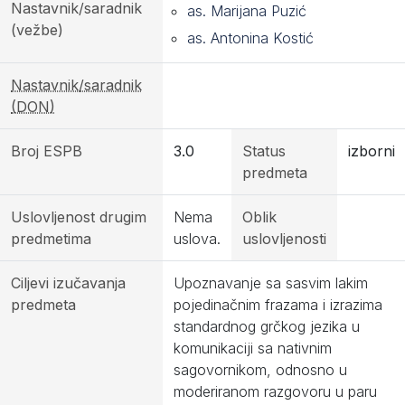
Nastavnik/saradnik
as. Marijana Puzić
(vežbe)
as. Antonina Kostić
Nastavnik/saradnik
(DON)
Broj ESPB
3.0
Status
izborni
predmeta
Uslovljenost drugim
Nema
Oblik
predmetima
uslova.
uslovljenosti
Ciljevi izučavanja
Upoznavanje sa sasvim lakim
predmeta
pojedinačnim frazama i izrazima
standardnog grčkog jezika u
komunikaciji sa nativnim
sagovornikom, odnosno u
moderiranom razgovoru u paru