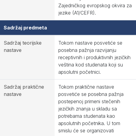
Zajedničkog evropskog okvira za
jezike (A1/CEFR).
Sadržaj predmeta
Sadržaj teorijske
Tokom nastave posvetiće se
nastave
posebna pažnja razvijanju
receptivnih i produktivnih jezičkih
veština kod studenata koji su
apsolutni početnici.
Sadržaj praktične
Tokom praktične nastave
nastave
posvetiće se posebna pažnja
postepenoj primeni stečenih
jezičkih znanja u skladu sa
potrebama studenata kao
apsolutnih početnika. U tom
smislu će se organizovati