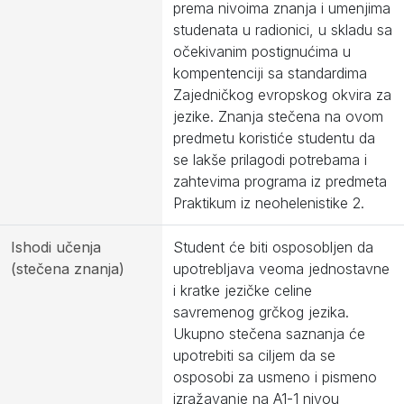
prema nivoima znanja i umenjima
studenata u radionici, u skladu sa
očekivanim postignućima u
kompentenciji sa standardima
Zajedničkog evropskog okvira za
jezike. Znanja stečena na ovom
predmetu koristiće studentu da
se lakše prilagodi potrebama i
zahtevima programa iz predmeta
Praktikum iz neohelenistike 2.
Ishodi učenja
Student će biti osposobljen da
(stečena znanja)
upotrebljava veoma jednostavne
i kratke jezičke celine
savremenog grčkog jezika.
Ukupno stečena saznanja će
upotrebiti sa ciljem da se
osposobi za usmeno i pismeno
izražavanje na A1-1 nivou