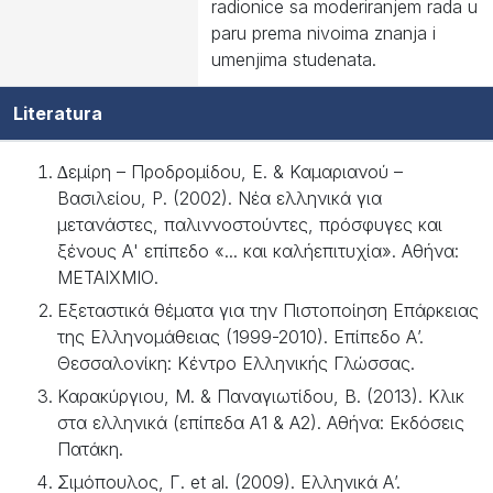
radionice sa moderiranjem rada u
paru prema nivoima znanja i
umenjima studenata.
Literatura
∆εµίρη – Προδροµίδου, Ε. & Καµαριανού –
Βασιλείου, Ρ. (2002). Νέα ελληνικά για
µετανάστες, παλιννοστούντες, πρόσφυγες και
ξένους Α' επίπεδο «... και καλήεπιτυχία». Αθήνα:
ΜΕΤΑΙΧΜΙΟ.
Εξεταστικά θέµατα για την Πιστοποίηση Επάρκειας
της Ελληνοµάθειας (1999-2010). Επίπεδο Α’.
Θεσσαλονίκη: Κέντρο Ελληνικής Γλώσσας.
Καρακύργιου, Μ. & Παναγιωτίδου, Β. (2013). Κλικ
στα ελληνικά (επίπεδα Α1 & Α2). Αθήνα: Εκδόσεις
Πατάκη.
Σιµόπουλος, Γ. et al. (2009). Ελληνικά Α’.