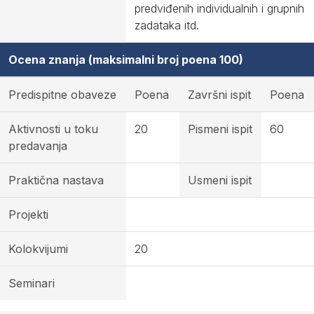
predviđenih individualnih i grupnih
zadataka itd.
Ocena znanja (maksimalni broj poena 100)
Predispitne obaveze
Poena
Završni ispit
Poena
Aktivnosti u toku
20
Pismeni ispit
60
predavanja
Praktična nastava
Usmeni ispit
Projekti
Kolokvijumi
20
Seminari