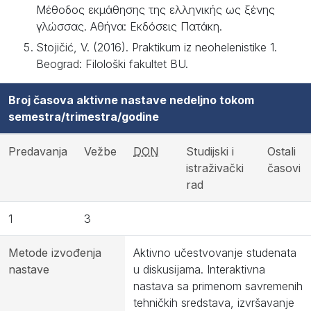
Μέθοδος εκµάθησης της ελληνικής ως ξένης
γλώσσας. Αθήνα: Εκδόσεις Πατάκη.
Stojičić, V. (2016). Praktikum iz neohelenistike 1.
Beograd: Filološki fakultet BU.
Broj časova aktivne nastave nedeljno tokom
semestra/trimestra/godine
Predavanja
Vežbe
DON
Studijski i
Ostali
istraživački
časovi
rad
1
3
Metode izvođenja
Aktivno učestvovanje studenata
nastave
u diskusijama. Interaktivna
nastava sa primenom savremenih
tehničkih sredstava, izvršavanje