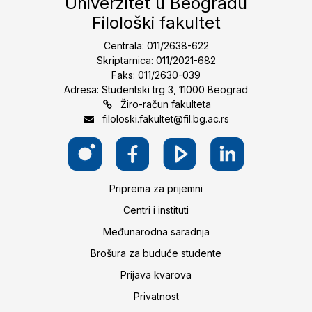
Univerzitet u Beogradu
Filološki fakultet
Centrala: 011/2638-622
Skriptarnica: 011/2021-682
Faks: 011/2630-039
Adresa: Studentski trg 3, 11000 Beograd
Žiro-račun fakulteta
filoloski.fakultet@fil.bg.ac.rs
Priprema za prijemni
Centri i instituti
Međunarodna saradnja
Brošura za buduće studente
Prijava kvarova
Privatnost