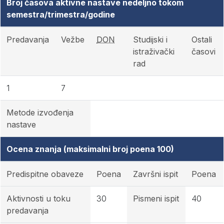
Broj časova aktivne nastave nedeljno tokom
semestra/trimestra/godine
Predavanja
Vežbe
DON
Studijski i
Ostali
istraživački
časovi
rad
1
7
Metode izvođenja
nastave
Ocena znanja (maksimalni broj poena 100)
Predispitne obaveze
Poena
Završni ispit
Poena
Aktivnosti u toku
30
Pismeni ispit
40
predavanja