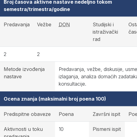
Broj časova aktivne nastave nedeljno tokom
semestra/trimestra/godine
Predavanja
Vežbe
DON
Studijski i
Osta
istraživački
čas
rad
2
2
Metode izvođenja
Predavanja, vežbe, diskusije, usm
nastave
izlaganja, analiza domaćih zadatak
konsultacije.
Ocena znanja (maksimalni broj poena 100)
Predispitne obaveze
Poena
Završni ispit
Po
Aktivnosti u toku
10
Pismeni ispit
predavanja