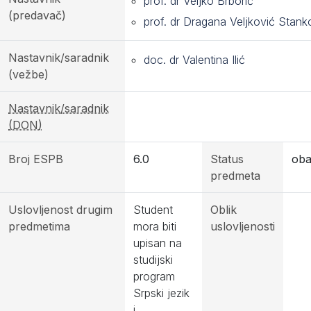
prof. dr Veljko Brborić
(predavač)
prof. dr Dragana Veljković Stank
Nastavnik/saradnik
doc. dr Valentina Ilić
(vežbe)
Nastavnik/saradnik
(DON)
Broj ESPB
6.0
Status
ob
predmeta
Uslovljenost drugim
Student
Oblik
predmetima
mora biti
uslovljenosti
upisan na
studijski
program
Srpski jezik
i