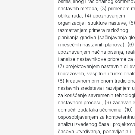
osmišljenog i racionalnog kombino
nastavnih metoda, (3) primenom raz
oblika rada, (4) upoznavanjem
organizacije i strukture nastave, (5
razmatranjem primera razložnog
planiranja gradiva (sačinjavanja glo
i mesečnih nastavnih planova), (6)
upoznavanjem načina pisanja, reali
i analize nastavnikove pripreme za 
(7) projektovanjem nastavnih cilje
(obrazovnih, vaspitnih i funkcionaln
(8) kreativnom primenom tradiciona
nastavnih sredstava i razvijanjem
za korišćenje savremenih tehnologi
nastavnom procesu, (9) zadavanj
domaćih zadataka učenicima, (10)
osposobljavanjem za kompetentnu
analizu izvedenog časa i projektov
časova utvrđivanja, ponavljanja i