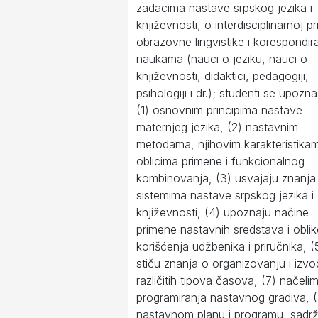
zadacima nastave srpskog jezika i
književnosti, o interdisciplinarnoj pr
obrazovne lingvistike i korespondir
naukama (nauci o jeziku, nauci o
književnosti, didaktici, pedagogiji,
psihologiji i dr.); studenti se upozn
(1) osnovnim principima nastave
maternjeg jezika, (2) nastavnim
metodama, njihovim karakteristika
oblicima primene i funkcionalnog
kombinovanja, (3) usvajaju znanja
sistemima nastave srpskog jezika i
književnosti, (4) upoznaju načine
primene nastavnih sredstava i oblik
korišćenja udžbenika i priručnika, (
stiču znanja o organizovanju i izv
različitih tipova časova, (7) načeli
programiranja nastavnog gradiva, (
nastavnom planu i programu, sadrž