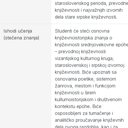
staroslovenskog perioda, prevodn
književnosti i najvažnijih izvornih
dela stare srpske književnosti.
Ishodi učenja
Studenti će steći osnovna
(stečena znanja)
književnoistorijska znanja o
književnosti srednjovekovne epoh
– prevodnoj književnosti
vizantijskog kulturnog kruga,
staroslovenskoj i srpskoj izvornoj
književnosti. Biće upoznati sa
osnovama poetike, sistemom
žanrova, mestom i funkcijom
književnosti u širem
kulturnoistorijskom i društvenom
kontekstu epohe. Biće
osposobljeni za tumačenje i
analitičko proučavanje književnih
dela ovoga razdoblja, kao i za