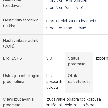
prof. dr Irena Špadijer
(predavač)
prof. dr Zorica Vitić
Nastavnik/saradnik
as. dr Aleksandra Ivanović
(vežbe)
doc. dr Irena Plaović
Nastavnik/saradnik
(DON)
Broj ESPB
9.0
Status
izborn
predmeta
Uslovljenost drugim
bez
Oblik
predmetima
posebnih
uslovljenosti
uslova
Ciljevi izučavanja
Izučavanje odabranog korpusa
predmeta
književnih dela zajedničkog