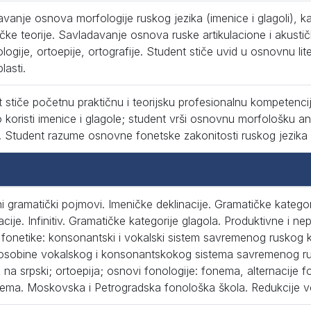
vanje osnova morfologije ruskog jezika (imenice i glagoli), 
čke teorije. Savladavanje osnova ruske artikulacione i akustič
logije, ortoepije, ortografije. Student stiče uvid u osnovnu lit
lasti.
 stiče početnu praktičnu i teorijsku profesionalnu kompeten
o koristi imenice i glagole; student vrši osnovnu morfološku an
. Student razume osnovne fonetske zakonitosti ruskog jezika 
 gramatički pojmovi. Imeničke deklinacije. Gramatičke katego
cije. Infinitiv. Gramatičke kategorije glagola. Produktivne i ne
fonetike: konsonantski i vokalski sistem savremenog ruskog k
 osobine vokalskog i konsonantskokog sistema savremenog ru
na srpski; ortoepija; osnovi fonologije: fonema, alternacije
ema. Moskovska i Petrogradska fonološka škola. Redukcije v