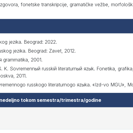
zgovora, fonetske transkripcije, gramatičke vežbe, morfološka
skog jezika. Beograd: 2022.
uskog jezika. Beograd: Zavet, 2012.
я grammatika, 2001.
. K. Sovremennый russkiй literaturnый яzыk. Fonetika, grafika,
oskva, 2011.
sovremennogo russkogo literaturnogo яzыka. «Izd-vo MGU», 
 nedeljno tokom semestra/trimestra/godine