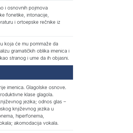
kao i osnovnih pojmova
ke fonetike, intonacije,
eraturu i ortoepske rečnike iz
ciju koja će mu pommaže da
alizu gramatičkih oblika imenica i
kao stranog i ume da ih objasni.
rije imenica. Glagolske osnove.
produktivne klase glagola.
njiževnog jezika; odnos glas –
skog književnog jezika u
 fonema, hiperfonema,
okala; akomodacija vokala.