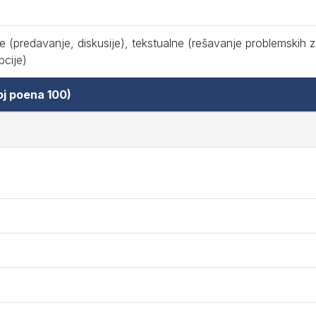
e (predavanje, diskusije), tekstualne (rešavanje problemskih 
pcije)
oj poena 100)