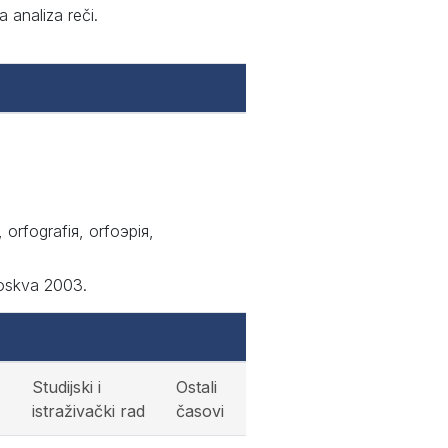
 analiza reči.
 orfografiя, orfoэpiя,
Moskva 2003.
Studijski i
Ostali
istraživački rad
časovi