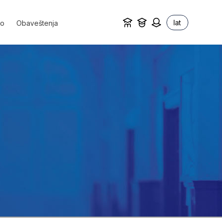
lat
vo
Obaveštenja