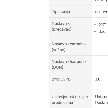
Tip studija
osnovn
Nastavnik
prof.
(predavač)
doc. 
Nastavnik/saradnik
(vežbe)
Nastavnik/saradnik
(DON)
Broj ESPB
3.0
Uslovljenost drugim
Upisan 
predmetima
Opšta l