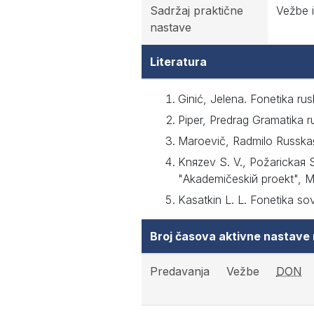
Sadržaj praktične
Vežbe i
nastave
Literatura
Ginić, Jelena. Fonetika ru
Piper, Predrag Gramatika r
Maroevič, Radmilo Russka
Knяzev S. V., Požarickaя S
"Akademičeskiй proekt", M
Kasatkin L. L. Fonetika 
Broj časova aktivne nastave
Predavanja
Vežbe
DON