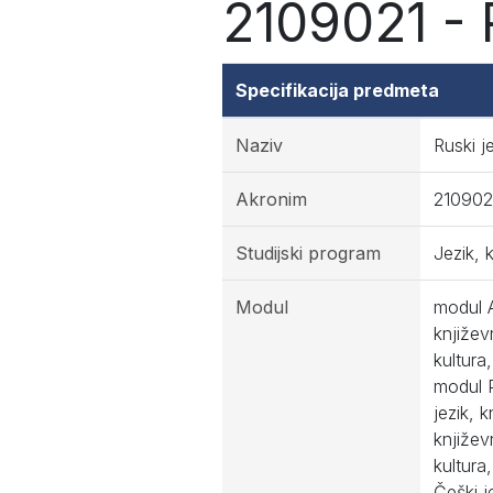
2109021 - R
Specifikacija predmeta
Naziv
Ruski je
Akronim
210902
Studijski program
Jezik, 
Modul
modul A
književ
kultura
modul P
jezik, 
književ
kultura
Češki j