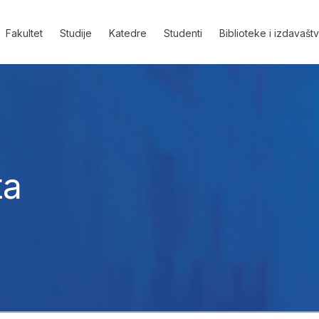
Fakultet
Studije
Katedre
Studenti
Biblioteke i izdavašt
ta