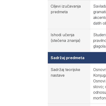
Ciljevi izučavanja
Savlada
predmeta
gramati
akcento
datih ob
Ishodi učenja
Student
(stečena znanja)
praviln
glagola
Sadržaj predmeta
Sadržaj teorijske
Osnovni
nastave
Konjuga
Osnovi 
slovo;
odnosu 
morfon