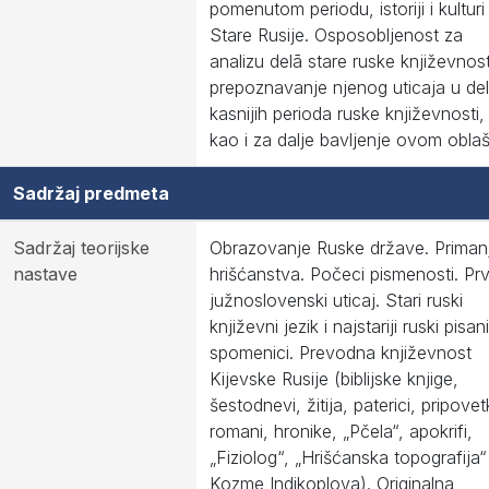
pomenutom periodu, istoriji i kulturi
Stare Rusije. Osposobljenost za
analizu delā stare ruske književnosti
prepoznavanje njenog uticaja u de
kasnijih perioda ruske književnosti,
kao i za dalje bavljenje ovom obla
Sadržaj predmeta
Sadržaj teorijske
Obrazovanje Ruske države. Priman
nastave
hrišćanstva. Počeci pismenosti. Prv
južnoslovenski uticaj. Stari ruski
književni jezik i najstariji ruski pisani
spomenici. Prevodna književnost
Kijevske Rusije (biblijske knjige,
šestodnevi, žitija, paterici, pripovet
romani, hronike, „Pčela“, apokrifi,
„Fiziolog“, „Hrišćanska topografija“
Kozme Indikoplova). Originalna