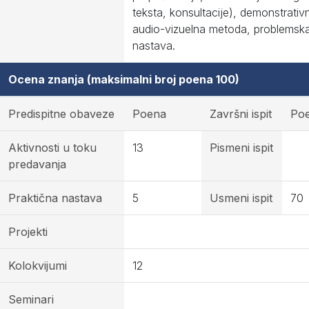
teksta, konsultacije), demonstrativn
audio-vizuelna metoda, problemsk
nastava.
Ocena znanja (maksimalni broj poena 100)
Predispitne obaveze
Poena
Završni ispit
Po
Aktivnosti u toku
13
Pismeni ispit
predavanja
Praktična nastava
5
Usmeni ispit
70
Projekti
Kolokvijumi
12
Seminari