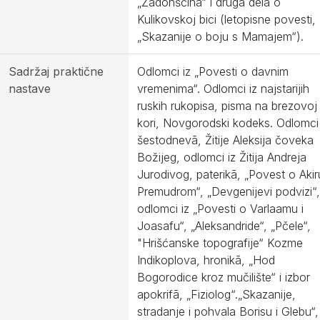
„Zadonščina“ i druga dela o
Kulikovskoj bici (letopisne povesti,
„Skazanije o boju s Mamajem“).
Sadržaj praktične
Odlomci iz „Povesti o davnim
nastave
vremenima“. Odlomci iz najstarijih
ruskih rukopisa, pisma na brezovoj
kori, Novgorodski kodeks. Odlomci 
šestodnevā, Žitije Aleksija čoveka
Božijeg, odlomci iz Žitija Andreja
Jurodivog, paterikā, „Povest o Akir
Premudrom“, „Devgenijevi podvizi“,
odlomci iz „Povesti o Varlaamu i
Joasafu“, „Aleksandride“, „Pčele“,
"Hrišćanske topografije“ Kozme
Indikoplova, hronikā, „Hod
Bogorodice kroz mučilište“ i izbor
apokrifā, „Fiziolog“.„Skazanije,
stradanje i pohvala Borisu i Glebu“,