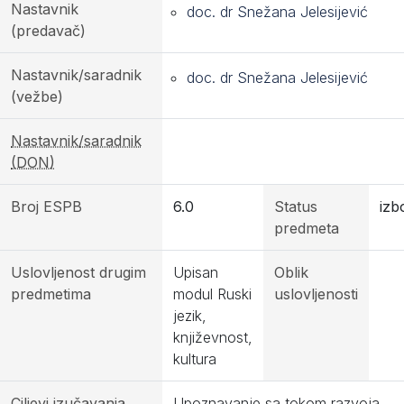
Nastavnik
doc. dr Snežana Jelesijević
(predavač)
Nastavnik/saradnik
doc. dr Snežana Jelesijević
(vežbe)
Nastavnik/saradnik
(DON)
Broj ESPB
6.0
Status
izb
predmeta
Uslovljenost drugim
Upisan
Oblik
predmetima
modul Ruski
uslovljenosti
jezik,
književnost,
kultura
Ciljevi izučavanja
Upoznavanje sa tokom razvoja