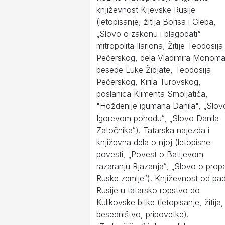
književnost Kijevske Rusije
(letopisanje, žitija Borisa i Gleba,
„Slovo o zakonu i blagodati“
mitropolita Ilariona, Žitije Teodosija
Pečerskog, dela Vladimira Monoma
besede Luke Židjate, Teodosija
Pečerskog, Kirila Turovskog,
poslanica Klimenta Smoljatiča,
"Hoždenije igumana Danila", „Slov
Igorevom pohodu“, „Slovo Danila
Zatočnika“). Tatarska najezda i
književna dela o njoj (letopisne
povesti, „Povest o Batijevom
razaranju Rjazanja“, „Slovo o propa
Ruske zemlje“). Književnost od pa
Rusije u tatarsko ropstvo do
Kulikovske bitke (letopisanje, žitija,
besedništvo, pripovetke).