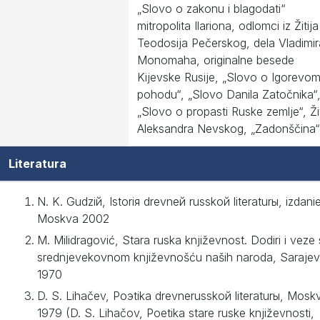
„Slovo o zakonu i blagodati“
mitropolita Ilariona, odlomci iz Žitija
Teodosija Pečerskog, dela Vladimir
Monomaha, originalne besede
Kijevske Rusije, „Slovo o Igorevo
pohodu“, „Slovo Danila Zatočnika“
„Slovo o propasti Ruske zemlje“, Žit
Aleksandra Nevskog, „Zadonščina“
Literatura
N. K. Gudziй, Istoriя drevneй russkoй literaturы, izdani
Moskva 2002
M. Milidragović, Stara ruska književnost. Dodiri i veze
srednjevekovnom književnošću naših naroda, Saraje
1970
D. S. Lihačev, Poэtika drevnerusskoй literaturы, Mosk
1979 (D. S. Lihačov, Poetika stare ruske književnosti,