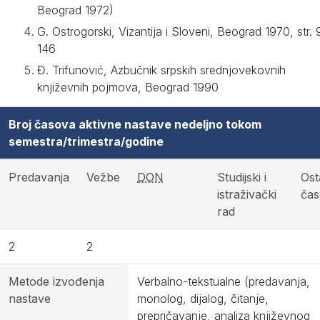
Beograd 1972)
G. Ostrogorski, Vizantija i Sloveni, Beograd 1970, str. 
146
Đ. Trifunović, Azbučnik srpskih srednjovekovnih
književnih pojmova, Beograd 1990
Broj časova aktivne nastave nedeljno tokom
semestra/trimestra/godine
Predavanja
Vežbe
DON
Studijski i
Ost
istraživački
čas
rad
2
2
Metode izvođenja
Verbalno-tekstualne (predavanja,
nastave
monolog, dijalog, čitanje,
prepričavanje, analiza književnog