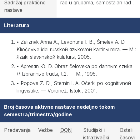
Sadržaj praktične
rad u grupama, samostalan rad .
nastave
Literatura
• Zaliznяk Anna A., Levontina I. B., Šmelev A. D.
Klюčevыe idei russkoй яzыkovoй kartinы mira. — M.:
Яzыki slavяnskoй kulьturы, 2005.
• Apresяn Ю. D. Obraz čeloveka po dannыm яzыka
// Izbrannыe trudы, t.2. — M., 1995.
• Popova Z. D., Sternin I. A. Očerki po kognitivnoй
lingvistike. — Voronež: Istoki, 2001.
Broj časova aktivne nastave nedeljno tokom
semestra/trimestra/godine
Predavanja
Vežbe
DON
Studijski i
Ostali
istraživački
časovi