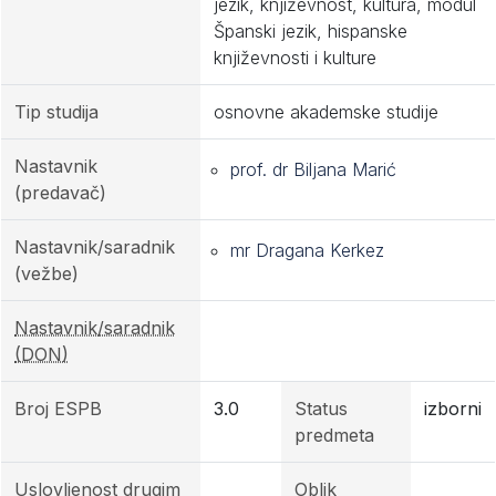
jezik, književnost, kultura, modul
Španski jezik, hispanske
književnosti i kulture
Tip studija
osnovne akademske studije
Nastavnik
prof. dr Biljana Marić
(predavač)
Nastavnik/saradnik
mr Dragana Kerkez
(vežbe)
Nastavnik/saradnik
(DON)
Broj ESPB
3.0
Status
izborni
predmeta
Uslovljenost drugim
Oblik