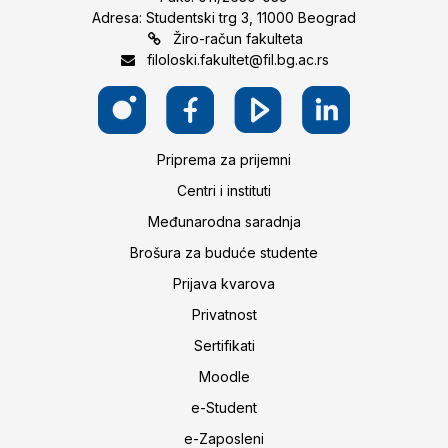
Adresa: Studentski trg 3, 11000 Beograd
Žiro-račun fakulteta
filoloski.fakultet@fil.bg.ac.rs
Priprema za prijemni
Centri i instituti
Međunarodna saradnja
Brošura za buduće studente
Prijava kvarova
Privatnost
Sertifikati
Moodle
e-Student
e-Zaposleni