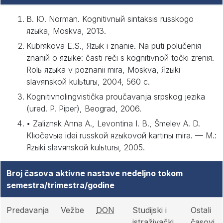
B. Ю. Norman. Kognitivnый sintaksis russkogo
яzыka, Moskva, 2013.
Kubrяkova E.S., Яzыk i znanie. Na puti polučeniя
znaniй o яzыke: časti reči s kognitivnoй točki zreniя.
Rolь яzыka v poznanii mira, Moskva, Яzыki
slavяnskoй kulьturы, 2004, 560 c.
Kognitivnolingvistička proučavanja srpskog jezika
(ured. P. Piper), Beograd, 2006.
• Zaliznяk Anna A., Levontina I. B., Šmelev A. D.
Klюčevыe idei russkoй яzыkovoй kartinы mira. — M.:
Яzыki slavяnskoй kulьturы, 2005.
Broj časova aktivne nastave nedeljno tokom
semestra/trimestra/godine
Predavanja
Vežbe
DON
Studijski i
Ostali
istraživački
časovi