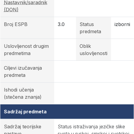
Nastavnik/saradnik
(DON)
Broj ESPB
3.0
Status
izborni
predmeta
Uslovljenost drugim
Oblik
predmetima
uslovljenosti
Ciljevi izučavanja
predmeta
Ishodi učenja
(stečena znanja)
Sadržaj predmeta
Sadržaj teorijske
Status istraživanja jezičke slike
nastave
sveta u ruskoj, srpskoj i svetskoj