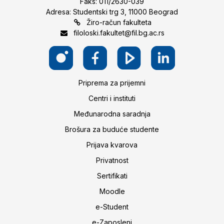
Faks: 011/2630-039
Adresa: Studentski trg 3, 11000 Beograd
Žiro-račun fakulteta
filoloski.fakultet@fil.bg.ac.rs
Priprema za prijemni
Centri i instituti
Međunarodna saradnja
Brošura za buduće studente
Prijava kvarova
Privatnost
Sertifikati
Moodle
e-Student
e-Zaposleni