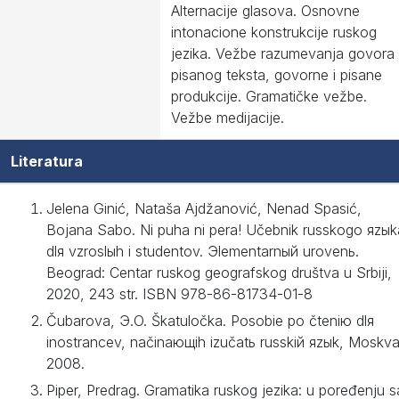
Alternacije glasova. Osnovne
intonacione konstrukcije ruskog
jezika. Vežbe razumevanja govora 
pisanog teksta, govorne i pisane
produkcije. Gramatičke vežbe.
Vežbe medijacije.
Literatura
Jelena Ginić, Nataša Ajdžanović, Nenad Spasić,
Bojana Sabo. Ni puha ni pera! Učebnik russkogo яzыk
dlя vzroslыh i studentov. Эlementarnый urovenь.
Beograd: Centar ruskog geografskog društva u Srbiji,
2020, 243 str. ISBN 978-86-81734-01-8
Čubarova, Э.O. Škatuločka. Posobie po čteniю dlя
inostrancev, načinaющih izučatь russkiй яzыk, Moskva
2008.
Piper, Predrag. Gramatika ruskog jezika: u poređenju s