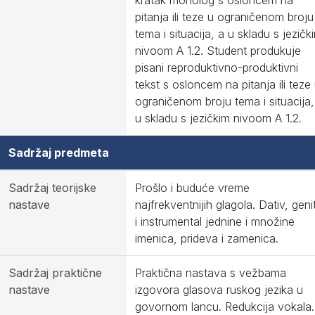
kratak monolog s osloncem na
pitanja ili teze u ograničenom broju
tema i situacija, a u skladu s jezičk
nivoom A 1.2. Student produkuje
pisani reproduktivno-produktivni
tekst s osloncem na pitanja ili teze
ograničenom broju tema i situacija,
u skladu s jezičkim nivoom A 1.2.
Sadržaj predmeta
Sadržaj teorijske
Prošlo i buduće vreme
nastave
najfrekventnijih glagola. Dativ, geni
i instrumental jednine i množine
imenica, prideva i zamenica.
Sadržaj praktične
Praktična nastava s vežbama
nastave
izgovora glasova ruskog jezika u
govornom lancu. Redukcija vokala.