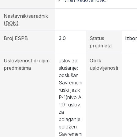
Milan Radovanović
Nastavnik/saradnik
(DON)
Broj ESPB
3.0
Status
izbor
predmeta
Uslovljenost drugim
uslov za
Oblik
predmetima
slušanje:
uslovljenosti
odslušan
Savremeni
ruski jezik
P-1(nivo A
1.1); uslov
za
polaganje:
položen
Savremeni