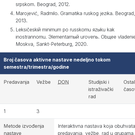
srpskom. Beograd, 2012.
Marojević, Radmilo. Gramatika ruskog jezika. Beograd
2013.
Leksičeskiй minimum po russkomu яzыku kak
inostrannomu. Эlementarnый urovenь. Obщee vladenie
Moskva, Sankt-Peterburg, 2020.
Broj časova aktivne nastave nedeljno tokom
semestra/trimestra/godine
Predavanja
Vežbe
DON
Studijski i
Ostal
istraživački
časo
rad
1
3
Metode izvođenja
Interaktivna nastava koja obuhvat
nastave
predavanja, vežbe, rad u grupama,